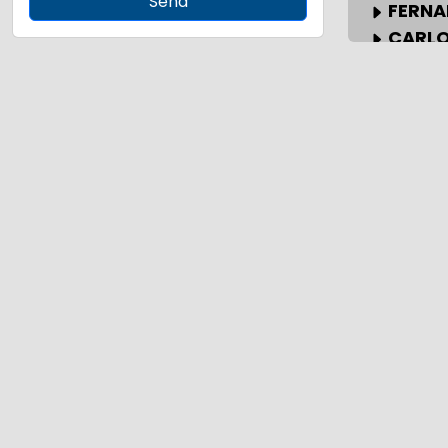
Send
FERNA
CARLO
ISABEL
GOBIE
46
AMADE
REVOL
CARLOS
ALFON
ALFONS
II REP
GUERRA
FRANC
JUAN 
FELIPE