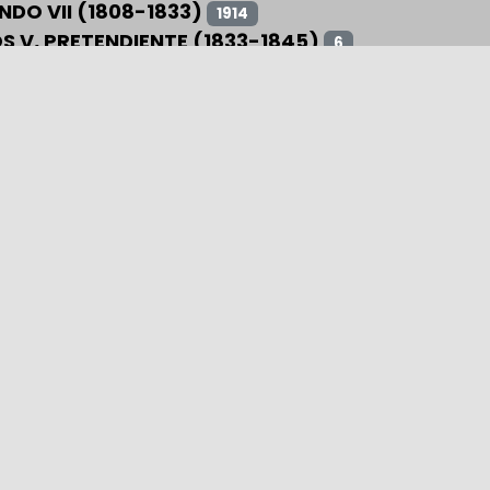
NDO VII (1808-1833)
1914
S V, PRETENDIENTE (1833-1845)
6
 II (1833-1868)
902
RNO PROVISIONAL (1868-1871) Y I REPÚBLICA (18
O I (1871-1873)
15
UCIÓN CANTONAL (1873-1874)
15
 VII, PRETENDIENTE (1868-1909)
22
SO XII (1874-1885)
146
O XIII (1885-1931)
146
ÚBLICA (1931-1939)
43
 CIVIL (1936-1939)
48
O (1936-1975)
194
CARLOS I (1975-2014)
361
 VI (DESDE 2014)
85