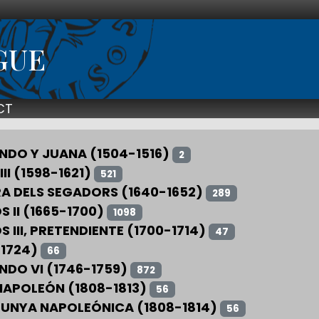
GUE
CT
NDO Y JUANA (1504-1516)
2
III (1598-1621)
521
A DELS SEGADORS (1640-1652)
289
 II (1665-1700)
1098
 III, PRETENDIENTE (1700-1714)
47
 (1724)
66
NDO VI (1746-1759)
872
NAPOLEÓN (1808-1813)
56
UNYA NAPOLEÓNICA (1808-1814)
56