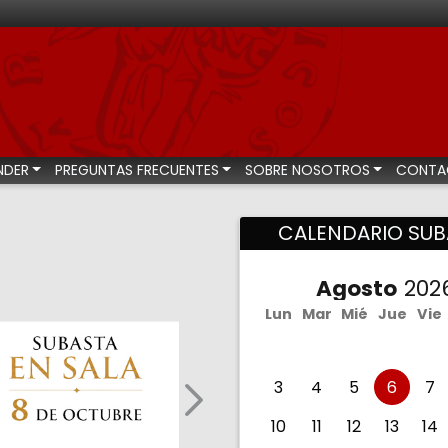
bastas numismáticas
NDER
PREGUNTAS FRECUENTES
SOBRE NOSOTROS
CONTA
CALENDARIO SUB
Agosto
Lun
Mar
Mié
Jue
Vie
3
4
5
6
7
Siguiente (más subastas)
10
11
12
13
14