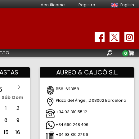
Identificarse
Registro
English
CTO
0
ASTAS
AUREO & CALICÓ S.L.
B58-623158
Sáb
Dom
Plaza del Ángel, 2
08002
Barcelona
Barce
Españ
1
2
+34 93 310 55 12
8
9
+34 660 248 406
15
16
+34 93 310 27 56