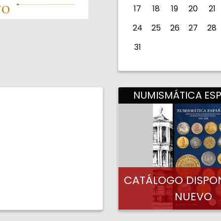
17
18
19
20
21
24
25
26
27
28
31
NUMISMÁTICA ES
CATÁLOGO DISPON
NUEVO