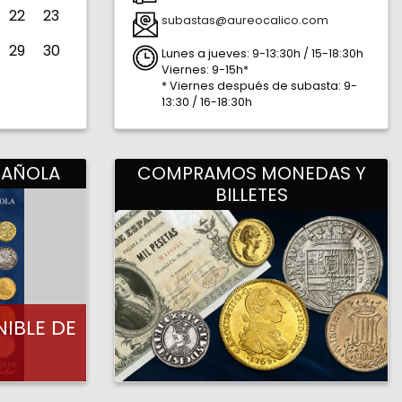
22
23
subastas@aureocalico.com
29
30
Lunes a jueves: 9-13:30h / 15-18:30h
Viernes: 9-15h*
* Viernes después de subasta: 9-
13:30 / 16-18:30h
41.384
2.178
PAÑOLA
COMPRAMOS MONEDAS Y
BILLETES
IBLE DE