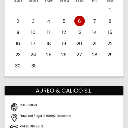
Sun
Mon
Tue
Wed
Thu
Fri
Sat
1
2
3
4
5
6
7
8
9
10
11
12
13
14
15
16
17
18
19
20
21
22
23
24
25
26
27
28
29
30
31
AUREO & CALICÓ S.L.
B58-623158
Plaza del Ángel, 2
08002
Barcelona
Barcelona
España
+34 93 310 55 12