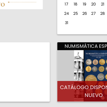
17
18
19
20
21
24
25
26
27
28
31
NUMISMÁTICA ES
CATÁLOGO DISPON
NUEVO