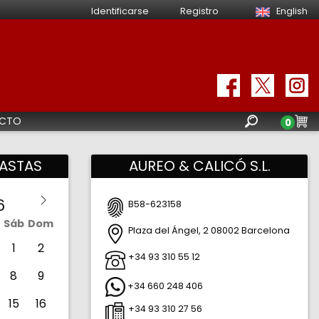
Identificarse
Registro
English
CTO
0
ASTAS
AUREO & CALICÓ S.L.
B58-623158
Sáb
Dom
Plaza del Ángel, 2
08002
Barcelona
Barce
Españ
1
2
+34 93 310 55 12
8
9
+34 660 248 406
15
16
+34 93 310 27 56