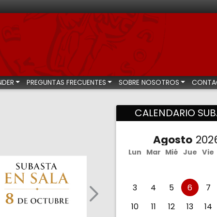
bastas numismáticas
NDER
PREGUNTAS FRECUENTES
SOBRE NOSOTROS
CONTA
CALENDARIO SUB
Agosto
Lun
Mar
Mié
Jue
Vie
3
4
5
6
7
Siguiente (más subastas)
10
11
12
13
14