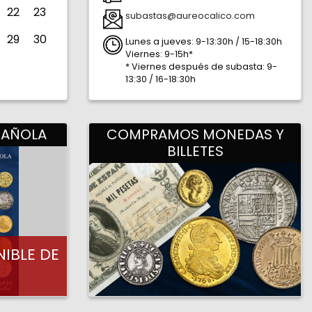
22
23
subastas@aureocalico.com
29
30
Lunes a jueves: 9-13:30h / 15-18:30h
Viernes: 9-15h*
* Viernes después de subasta: 9-
13:30 / 16-18:30h
41.384
2.178
PAÑOLA
COMPRAMOS MONEDAS Y
BILLETES
IBLE DE