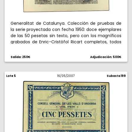
Generalitat de Catalunya. Colección de pruebas de
la serie proyectada con fecha 1950: doce ejemplares
de las 50 pesetas sin texto, pero con los magníficos
grabados de Enric-Cristòfol Ricart completos, todos
en diferentes colores, veinticuatro de las 1000
pesetas - trece de ellos casi completos, con los
Salida: 250€
Adjudicación: 500€
grabados de Josep Obiols, todos en distintas
combinaciones de color, de las 1000 pesetas,
además, seis reproducciones en fotograbado de las
Lote 5
16/05/2007
Subasta 199
xilografías en negro y junto con dos pruebas en
negro - gran formato - del reverso de las 500
pesetas de diciembre 1936, y una del texto que debía
figurar en anverso de las mismas. Conjunto
extraordinario. Imprescindible examinar. EBC.