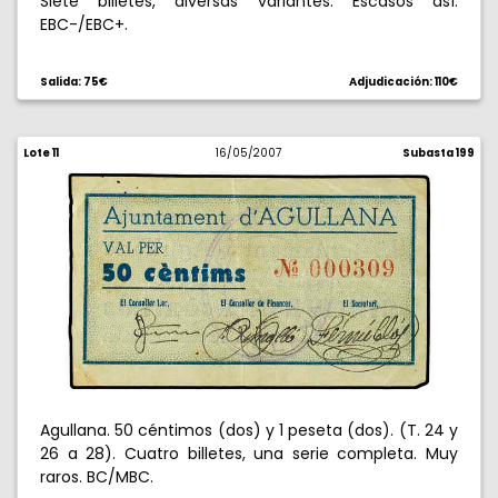
Siete billetes, diversas variantes. Escasos así.
EBC-/EBC+.
Salida: 75€
Adjudicación: 110€
Lote 11
16/05/2007
Subasta 199
Agullana. 50 céntimos (dos) y 1 peseta (dos). (T. 24 y
26 a 28). Cuatro billetes, una serie completa. Muy
raros. BC/MBC.