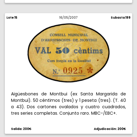
Lote 15
16/05/2007
Subasta 199
Aigüesbones de Montbui (ex Santa Margarida de
Montbui). 50 céntimos (tres) y 1 peseta (tres). (T. 40
a 43). Dos cartones ovalados y cuatro cuadrados,
tres series completas. Conjunto raro. MBC-/EBC+.
Salida: 200€
Adjudicación: 200€