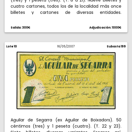
(tres) y 1 peseta (tres). (T. 8 a 21). Nueve billetes y
cuatro cartones, todos los de la localidad más once
billetes y cartones de diversas entidades.
Veinticuatro billetes en total. Conjunto muy escaso.
BC/EBC.
Salida: 300€
Adjudicación: 1000€
Lote 10
16/05/2007
Subasta 199
Aguilar de Segarra (ex Aguilar de Boixadors). 50
céntimos (tres) y 1 peseta (cuatro). (T. 22 y 23).