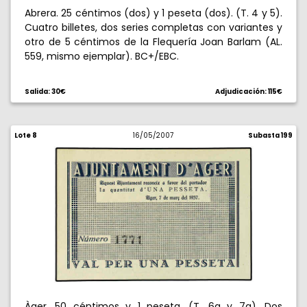
Abrera. 25 céntimos (dos) y 1 peseta (dos). (T. 4 y 5).
Cuatro billetes, dos series completas con variantes y
otro de 5 céntimos de la Flequería Joan Barlam (AL.
559, mismo ejemplar). BC+/EBC.
Salida: 30€
Adjudicación: 115€
Lote 8
16/05/2007
Subasta 199
Àger. 50 céntimos y 1 peseta. (T. 6a y 7a). Dos