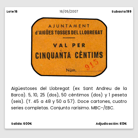
Lote 16
16/05/2007
Subasta 199
Aigüestoses del Llobregat (ex Sant Andreu de la
Barca). 5, 10, 25 (dos), 50 céntimos (dos) y 1 peseta
(seis). (T. 45 a 48 y 50 a 57). Doce cartones, cuatro
series completas. Conjunto rarísimo. MBC-/EBC.
Salida: 600€
Adjudicación: 613€