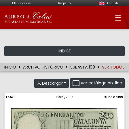
Identificarse
Registro
English
Aureo & Calicó - Su
ÍNDICE
INICIO
ARCHIVO HISTÓRICO
SUBASTA 199
VER TODOS
Ver catálogo on-line
Descargar
Lote 1
16/05/2007
Subasta 199