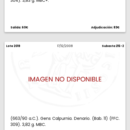
304). 3,83 g. MBC+.
Salida: 60€
Adjudicación: 83€
Lote 2019
17/12/2008
Subasta 215-2
(663/90 a.C.). Gens Calpurnia. Denario. (Bab. 11) (FFC.
309). 3,82 g. MBC.