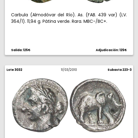
Carbula (Almodóvar del Río). As. (FAB. 439 var) (LV.
364/1). 11,94 g. Pátina verde. Rara. MBC-/BC+.
Salida: 125€
Adjudicación: 125€
Lote 3032
11/03/2010
Subasta 223-3