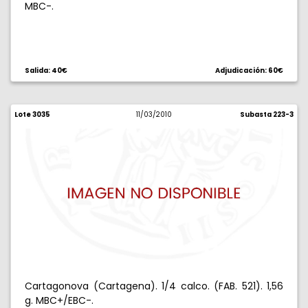
MBC-.
Salida: 40€
Adjudicación: 60€
Lote 3035
11/03/2010
Subasta 223-3
Cartagonova (Cartagena). 1/4 calco. (FAB. 521). 1,56
g. MBC+/EBC-.