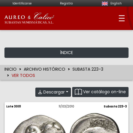
Identificarse
Registro
English
Aureo & Calicó - Su
ÍNDICE
INICIO
ARCHIVO HISTÓRICO
SUBASTA 223-3
VER TODOS
Ver catálogo on-line
Descargar
Lote 3001
11/03/2010
Subasta 223-3