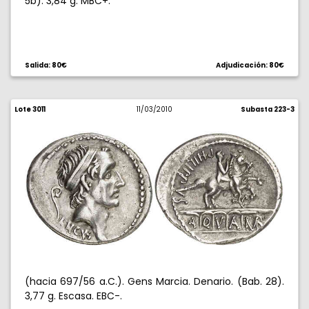
5b). 3,84 g. MBC+.
Salida: 80€
Adjudicación: 80€
Lote 3011
11/03/2010
Subasta 223-3
(hacia 697/56 a.C.). Gens Marcia. Denario. (Bab. 28).
3,77 g. Escasa. EBC-.