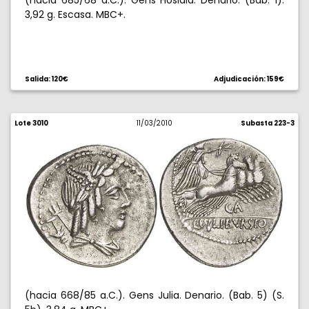
(hacia 685/68 a.C.). Gens Hosidia. Denario. (Bab. 1).
3,92 g. Escasa. MBC+.
Salida: 120€
Adjudicación: 159€
Lote 3010
11/03/2010
Subasta 223-3
(hacia 668/85 a.C.). Gens Julia. Denario. (Bab. 5) (S.