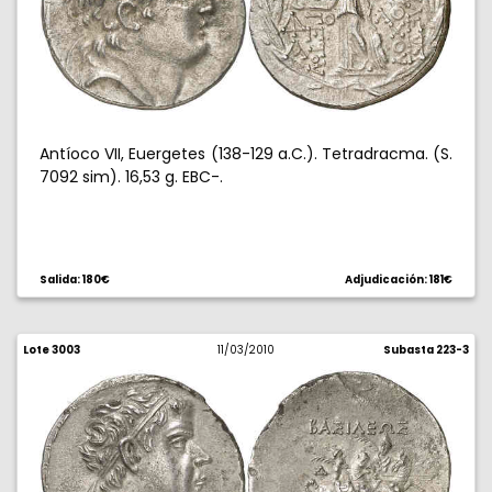
Antíoco VII, Euergetes (138-129 a.C.). Tetradracma. (S.
7092 sim). 16,53 g. EBC-.
Salida: 180€
Adjudicación: 181€
Lote 3003
11/03/2010
Subasta 223-3