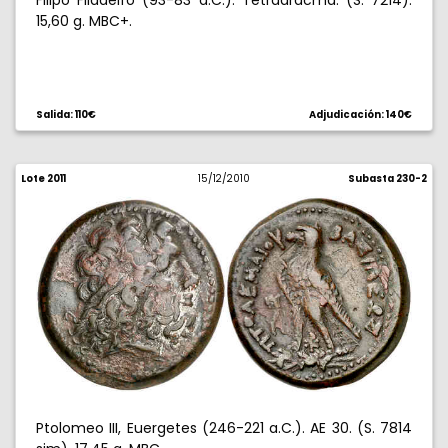
Filipo Filadelfo (93-83 a.C.). Tetradracma. (S. 7214).
15,60 g. MBC+.
Salida: 110€
Adjudicación: 140€
Lote 2011
15/12/2010
Subasta 230-2
Ptolomeo III, Euergetes (246-221 a.C.). AE 30. (S. 7814