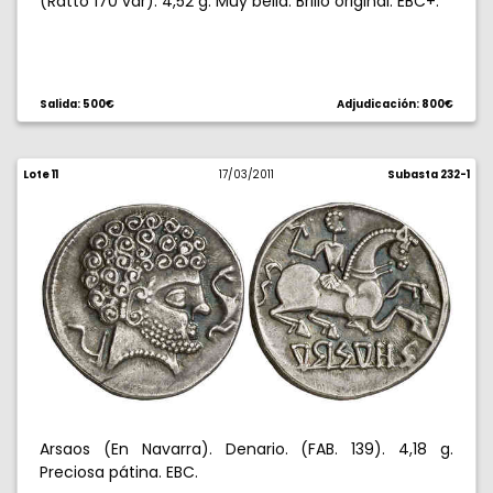
(Ratto 170 var). 4,52 g. Muy bella. Brillo original. EBC+.
Salida: 500€
Adjudicación: 800€
Lote 11
17/03/2011
Subasta 232-1
Arsaos (En Navarra). Denario. (FAB. 139). 4,18 g.
Preciosa pátina. EBC.