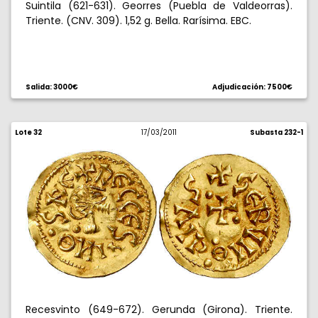
Suintila (621-631). Georres (Puebla de Valdeorras).
Triente. (CNV. 309). 1,52 g. Bella. Rarísima. EBC.
Salida: 3000€
Adjudicación: 7500€
Lote 32
17/03/2011
Subasta 232-1
Recesvinto (649-672). Gerunda (Girona). Triente.