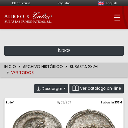
Identificarse
Registro
English
Aureo & Calicó - Su
ÍNDICE
INICIO
ARCHIVO HISTÓRICO
SUBASTA 232-1
VER TODOS
Ver catálogo on-line
Descargar
Lote 1
17/03/2011
Subasta 232-1