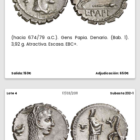
(hacia 674/79 a.C.). Gens Papia. Denario. (Bab. 1).
3,92 g. Atractiva. Escasa. EBC+.
Salida: 150€
Adjudicación: 650€
Lote 4
17/03/2011
Subasta 232-1