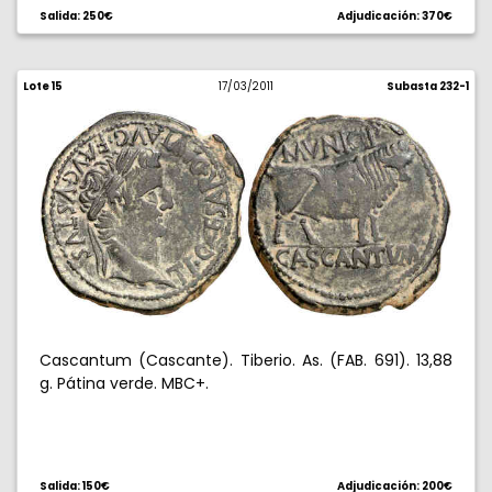
Salida: 250€
Adjudicación: 370€
Lote 15
17/03/2011
Subasta 232-1
Cascantum (Cascante). Tiberio. As. (FAB. 691). 13,88
g. Pátina verde. MBC+.
Salida: 150€
Adjudicación: 200€