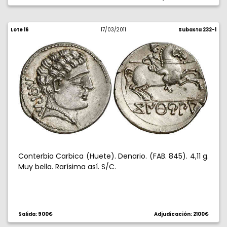
Lote 16
17/03/2011
Subasta 232-1
Conterbia Carbica (Huete). Denario. (FAB. 845). 4,11 g.
Muy bella. Rarísima así. S/C.
Salida: 900€
Adjudicación: 2100€