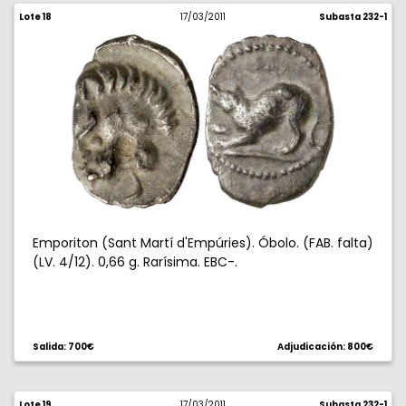
Lote 18
17/03/2011
Subasta 232-1
Emporiton (Sant Martí d'Empúries). Óbolo. (FAB. falta)
(LV. 4/12). 0,66 g. Rarísima. EBC-.
Salida: 700€
Adjudicación: 800€
Lote 19
17/03/2011
Subasta 232-1