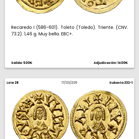
Recaredo I (586-601). Toleto (Toledo). Triente. (CNV.
73.2). 1,46 g. Muy bella. EBC+.
Salida: 500€
Adjudicación: 1400€
Lote 28
17/03/2011
Subasta 232-1