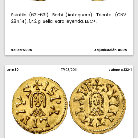
Suintila (621-631). Barbi (Antequera). Triente. (CNV.
284.14). 1,42 g. Bella. Rara leyenda. EBC+.
Salida: 500€
Adjudicación: 800€
Lote 30
17/03/2011
Subasta 232-1