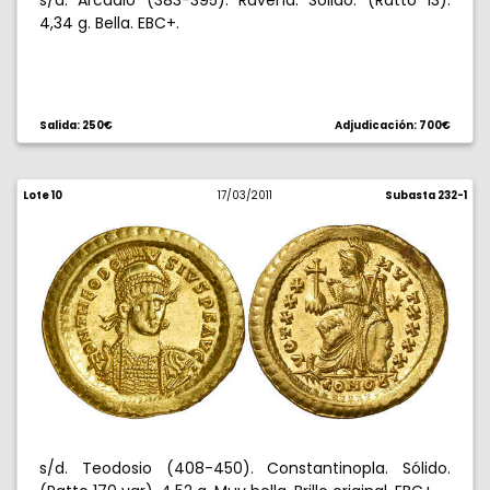
s/d. Arcadio (383-395). Ravena. Sólido. (Ratto 13).
4,34 g. Bella. EBC+.
Salida: 250€
Adjudicación: 700€
Lote 10
17/03/2011
Subasta 232-1
s/d. Teodosio (408-450). Constantinopla. Sólido.