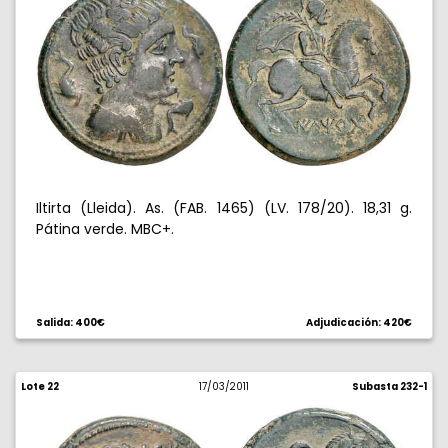
Iltirta (Lleida). As. (FAB. 1465) (LV. 178/20). 18,31 g.
Pátina verde. MBC+.
Salida: 400€
Adjudicación: 420€
Lote 22
17/03/2011
Subasta 232-1