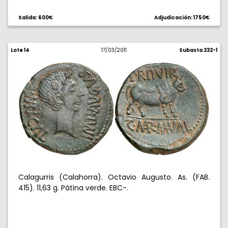
Salida: 600€
Adjudicación: 1750€
Lote 14
17/03/2011
Subasta 232-1
Calagurris (Calahorra). Octavio Augusto. As. (FAB.
415). 11,63 g. Pátina verde. EBC-.