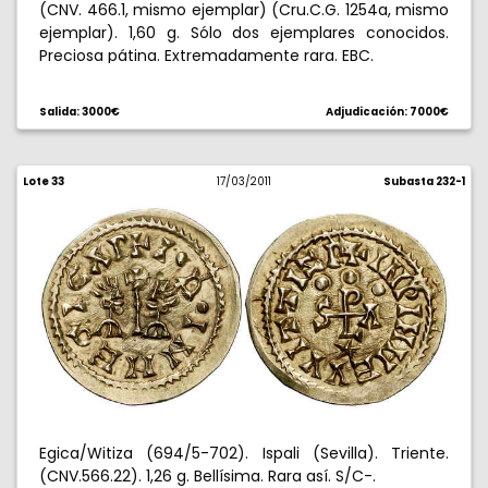
(CNV. 466.1, mismo ejemplar) (Cru.C.G. 1254a, mismo
ejemplar). 1,60 g. Sólo dos ejemplares conocidos.
Preciosa pátina. Extremadamente rara. EBC.
Salida: 3000€
Adjudicación: 7000€
Lote 33
17/03/2011
Subasta 232-1
Egica/Witiza (694/5-702). Ispali (Sevilla). Triente.
(CNV.566.22). 1,26 g. Bellísima. Rara así. S/C-.