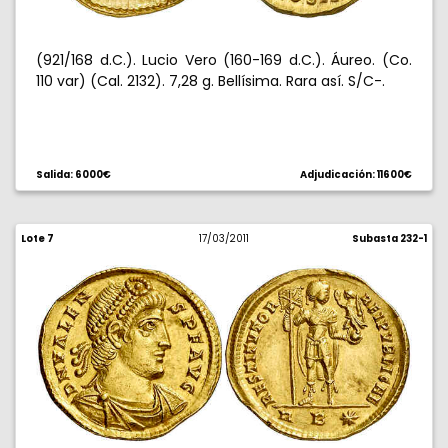
(921/168 d.C.). Lucio Vero (160-169 d.C.). Áureo. (Co.
110 var) (Cal. 2132). 7,28 g. Bellísima. Rara así. S/C-.
Salida: 6000€
Adjudicación: 11600€
Lote 7
17/03/2011
Subasta 232-1