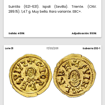
Suintila (621-631). Ispali (Sevilla). Triente. (CNV.
289.15). 1,47 g. Muy bella. Rara variante. EBC+.
Salida: 400€
Adjudicación: 550€
Lote 31
17/03/2011
Subasta 232-1