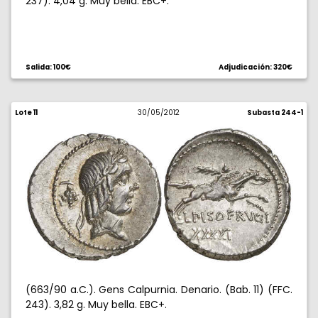
237). 4,04 g. Muy bella. EBC+.
Salida: 100€
Adjudicación: 320€
Lote 11
30/05/2012
Subasta 244-1
(663/90 a.C.). Gens Calpurnia. Denario. (Bab. 11) (FFC.
243). 3,82 g. Muy bella. EBC+.