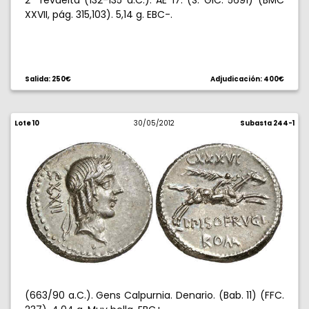
2ª revuelta (132-135 d.C.). AE 17. (S. GIC. 5691) (BMC
XXVII, pág. 315,103). 5,14 g. EBC-.
Salida: 250€
Adjudicación: 400€
Lote 10
30/05/2012
Subasta 244-1
(663/90 a.C.). Gens Calpurnia. Denario. (Bab. 11) (FFC.