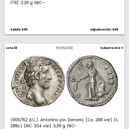
179). 3,26 g. EBC-.
Salida: 60€
Adjudicación: 60€
Lote 33
30/05/2012
Subasta 244-1
(905/152 d.C,). Antonino pío. Denario. (Co. 288 var) (S.
288c) (RIC. 204 var). 3,39 g. EBC-.