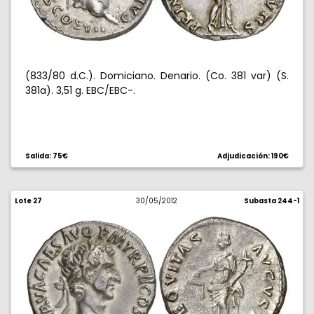
(833/80 d.C.). Domiciano. Denario. (Co. 381 var) (S.
381a). 3,51 g. EBC/EBC-.
Salida: 75€
Adjudicación: 190€
Lote 27
30/05/2012
Subasta 244-1