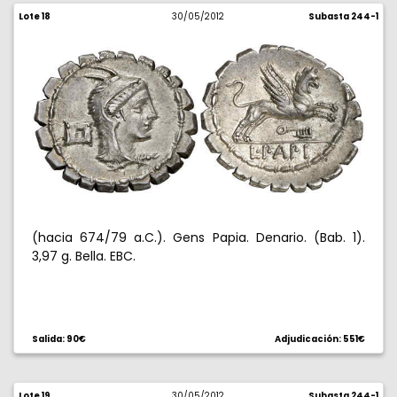
Lote 18
30/05/2012
Subasta 244-1
(hacia 674/79 a.C.). Gens Papia. Denario. (Bab. 1).
3,97 g. Bella. EBC.
Salida: 90€
Adjudicación: 551€
Lote 19
30/05/2012
Subasta 244-1