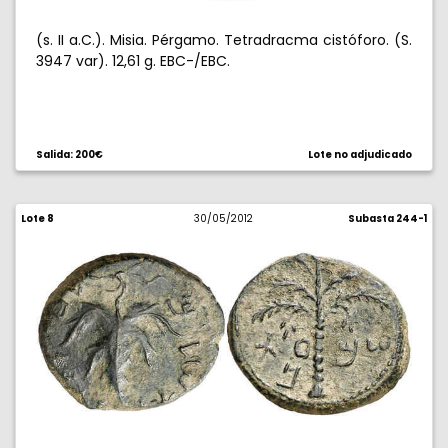
(s. II a.C.). Misia. Pérgamo. Tetradracma cistóforo. (S.
3947 var). 12,61 g. EBC-/EBC.
Salida: 200€
Lote no adjudicado
Lote 8
30/05/2012
Subasta 244-1