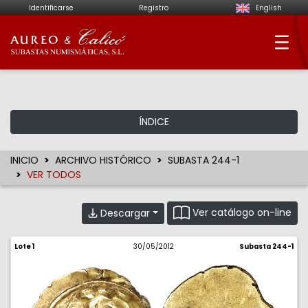
Identificarse
Registro
English
Aureo & Calicó - Su
ÍNDICE
INICIO
ARCHIVO HISTÓRICO
SUBASTA 244-1
VER TODOS
Ver catálogo on-line
Descargar
Lote 1
30/05/2012
Subasta 244-1