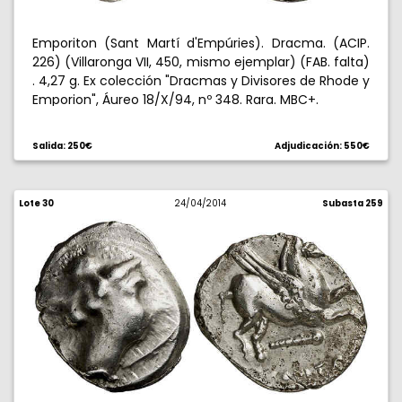
Emporiton (Sant Martí d'Empúries). Dracma. (ACIP.
226) (Villaronga VII, 450, mismo ejemplar) (FAB. falta)
. 4,27 g. Ex colección "Dracmas y Divisores de Rhode y
Emporion", Áureo 18/X/94, nº 348. Rara. MBC+.
Salida: 250€
Adjudicación: 550€
Lote 30
24/04/2014
Subasta 259