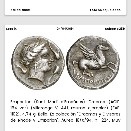
Salida: 900€
Lote no adjudicado
Lote 14
24/04/2014
Subasta 259
Emporiton (Sant Martí d'Empúries). Dracma. (ACIP.
164 var) (Villaronga V, 441, mismo ejemplar) (FAB.
1102). 4,74 g. Bella. Ex colección "Dracmas y Divisores
de Rhode y Emporion", Áureo 18/X/94, nº 224. Muy
rara. EBC-.