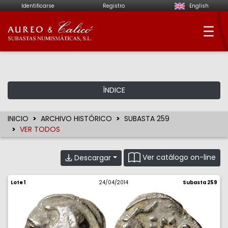
Identificarse
Registro
English
Aureo & Calicó - Su
ÍNDICE
INICIO
ARCHIVO HISTÓRICO
SUBASTA 259
VER TODOS
Ver catálogo on-line
Descargar
Lote 1
24/04/2014
Subasta 259