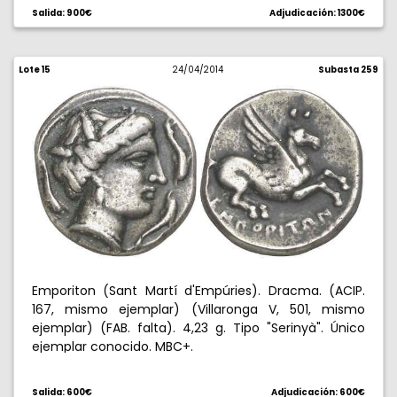
Salida: 900€
Adjudicación: 1300€
Lote 15
24/04/2014
Subasta 259
Emporiton (Sant Martí d'Empúries). Dracma. (ACIP.
167, mismo ejemplar) (Villaronga V, 501, mismo
ejemplar) (FAB. falta). 4,23 g. Tipo "Serinyà". Único
ejemplar conocido. MBC+.
Salida: 600€
Adjudicación: 600€