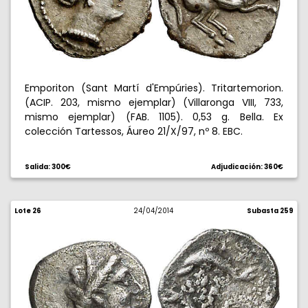
Emporiton (Sant Martí d'Empúries). Tritartemorion.
(ACIP. 203, mismo ejemplar) (Villaronga VIII, 733,
mismo ejemplar) (FAB. 1105). 0,53 g. Bella. Ex
colección Tartessos, Áureo 21/X/97, nº 8. EBC.
Salida: 300€
Adjudicación: 360€
Lote 26
24/04/2014
Subasta 259