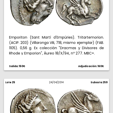
Emporiton (Sant Martí d'Empúries). Tritartemorion.
(ACIP. 203) (Villaronga VIII, 718, mismo ejemplar) (FAB.
1105). 0,56 g. Ex colección "Dracmas y Divisores de
Rhode y Emporion", Áureo 18/X/94, nº 277. MBC+.
Salida: 150€
Adjudicación: 160€
Lote 25
24/04/2014
Subasta 259