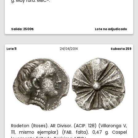
g. Muy rara. MBC-.
Salida: 2500€
Lote no adjudicado
Lote 11
24/04/2014
Subasta 259
Rodeton (Roses). AR Divisor. (ACIP. 128) (Villaronga V,
111, mismo ejemplar) (FAB. falta). 0,47 g. Cospel