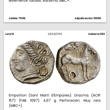
levemente faltado. Rarísima. MBC+.
Salida: 750€
Adjudicación: 1300€
Lote 12
24/04/2014
Subasta 259
Emporiton (Sant Martí d'Empúries). Dracma. (ACIP.
157) (FAB. 1097). 4,67 g. Perforación. Muy rara.
(MBC+).