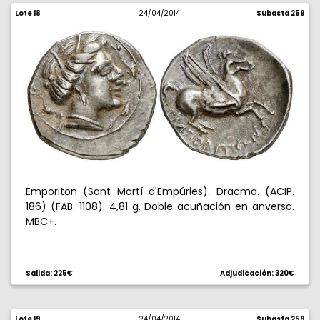
Lote 18
24/04/2014
Subasta 259
Emporiton (Sant Martí d'Empúries). Dracma. (ACIP.
186) (FAB. 1108). 4,81 g. Doble acuñación en anverso.
MBC+.
Salida: 225€
Adjudicación: 320€
Lote 19
24/04/2014
Subasta 259