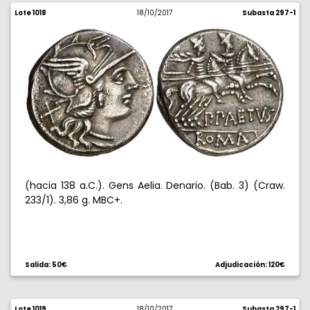
Lote 1018
18/10/2017
Subasta 297-1
(hacia 138 a.C.). Gens Aelia. Denario. (Bab. 3) (Craw.
233/1). 3,86 g. MBC+.
Salida: 50€
Adjudicación: 120€
Lote 1019
18/10/2017
Subasta 297-1