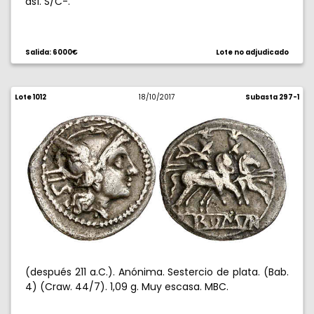
así. S/C-.
Salida: 6000€
Lote no adjudicado
Lote 1012
18/10/2017
Subasta 297-1
(después 211 a.C.). Anónima. Sestercio de plata. (Bab.
4) (Craw. 44/7). 1,09 g. Muy escasa. MBC.