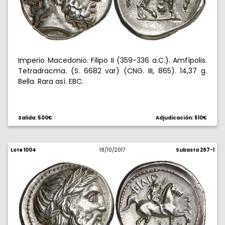
Imperio Macedonio. Filipo II (359-336 a.C.). Amfípolis.
Tetradracma. (S. 6682 var) (CNG. III, 865). 14,37 g.
Bella. Rara así. EBC.
Salida: 500€
Adjudicación: 510€
Lote 1004
18/10/2017
Subasta 297-1