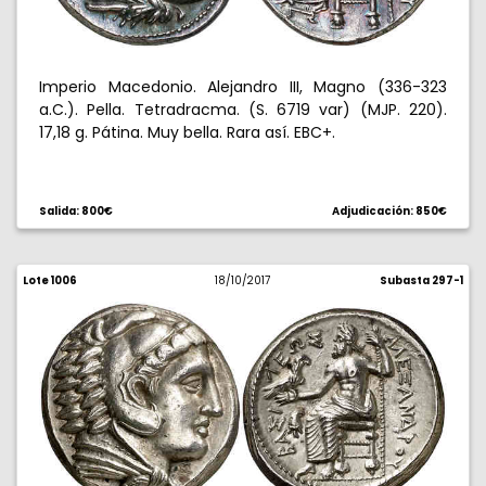
Imperio Macedonio. Alejandro III, Magno (336-323
a.C.). Pella. Tetradracma. (S. 6719 var) (MJP. 220).
17,18 g. Pátina. Muy bella. Rara así. EBC+.
Salida: 800€
Adjudicación: 850€
Lote 1006
18/10/2017
Subasta 297-1