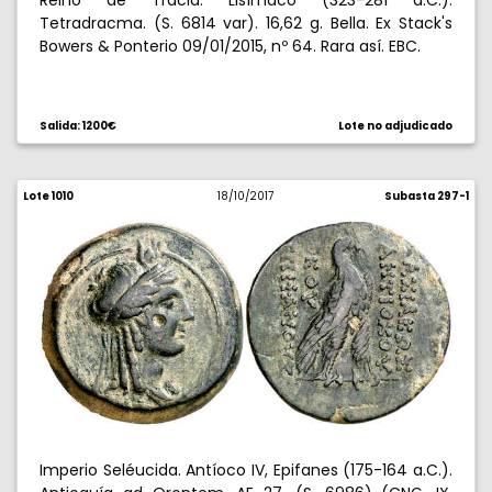
Reino de Tracia. Lisímaco (323-281 a.C.).
Tetradracma. (S. 6814 var). 16,62 g. Bella. Ex Stack's
Bowers & Ponterio 09/01/2015, nº 64. Rara así. EBC.
Salida: 1200€
Lote no adjudicado
Lote 1010
18/10/2017
Subasta 297-1
Imperio Seléucida. Antíoco IV, Epifanes (175-164 a.C.).