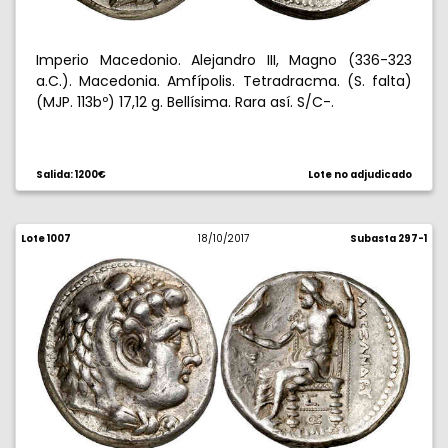
Imperio Macedonio. Alejandro III, Magno (336-323
a.C.). Macedonia. Amfípolis. Tetradracma. (S. falta)
(MJP. 113bº) 17,12 g. Bellísima. Rara así. S/C-.
Salida: 1200€
Lote no adjudicado
Lote 1007
18/10/2017
Subasta 297-1