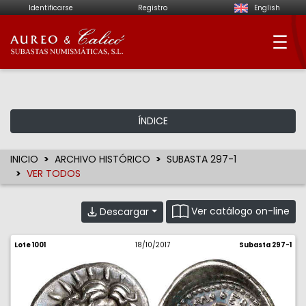
Identificarse
Registro
English
Aureo & Calicó - Su
ÍNDICE
INICIO
ARCHIVO HISTÓRICO
SUBASTA 297-1
VER TODOS
Ver catálogo on-line
Descargar
Lote 1001
18/10/2017
Subasta 297-1