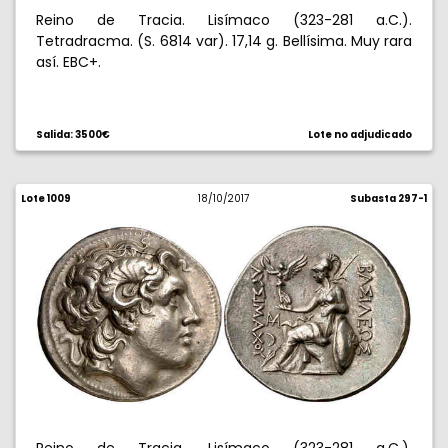
Reino de Tracia. Lisímaco (323-281 a.C.).
Tetradracma. (S. 6814 var). 17,14 g. Bellísima. Muy rara
así. EBC+.
Salida: 3500€
Lote no adjudicado
Lote 1009
18/10/2017
Subasta 297-1