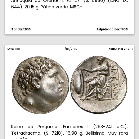
Antioquía ad Orontem. AE 27. (S. 6986) (CNG. IX,
644). 20,15 g. Pátina verde. MBC+.
Salida: 120€
Adjudicación: 130€
Lote 1011
18/10/2017
Subasta 297-1
Reino de Pérgamo. Eumenes I (263-241 a.C.).
Tetradracma. (S. 7218). 16,98 g. Bellísima. Muy rara