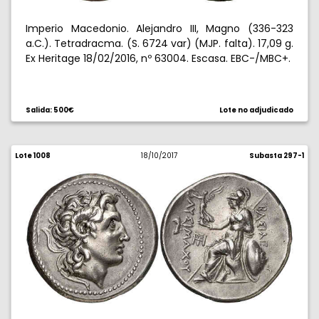
Imperio Macedonio. Alejandro III, Magno (336-323
a.C.). Tetradracma. (S. 6724 var) (MJP. falta). 17,09 g.
Ex Heritage 18/02/2016, nº 63004. Escasa. EBC-/MBC+.
Salida: 500€
Lote no adjudicado
Lote 1008
18/10/2017
Subasta 297-1