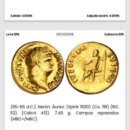
Salida: 4000€
Adjudicación: 4200€
Lote 1013
08/03/2018
Subasta 305
(65-66 d.C.). Nerón. Áureo. (Spink 1930) (Co. 118) (RIC.
52) (Calicó 412). 7,45 g. Campos repasados.
(MBC+/MBC).