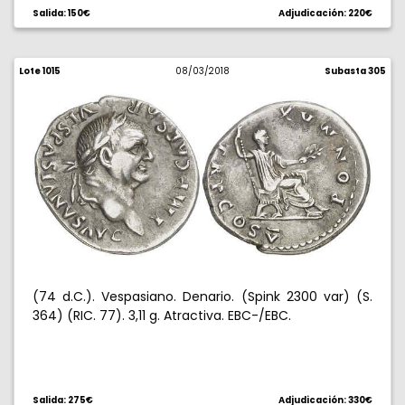
Salida: 150€
Adjudicación: 220€
Lote 1015
08/03/2018
Subasta 305
(74 d.C.). Vespasiano. Denario. (Spink 2300 var) (S.
364) (RIC. 77). 3,11 g. Atractiva. EBC-/EBC.
Salida: 275€
Adjudicación: 330€