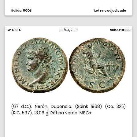
Salida: 800€
Lote no adjudicado
Lote 1014
08/03/2018
Subasta 305
(67 d.C.). Nerón. Dupondio. (Spink 1968) (Co. 325)
(RIC. 597). 13,06 g. Pátina verde. MBC+.