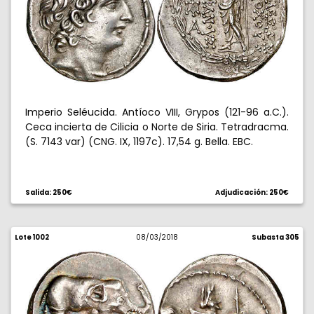
Imperio Seléucida. Antíoco VIII, Grypos (121-96 a.C.).
Ceca incierta de Cilicia o Norte de Siria. Tetradracma.
(S. 7143 var) (CNG. IX, 1197c). 17,54 g. Bella. EBC.
Salida: 250€
Adjudicación: 250€
Lote 1002
08/03/2018
Subasta 305