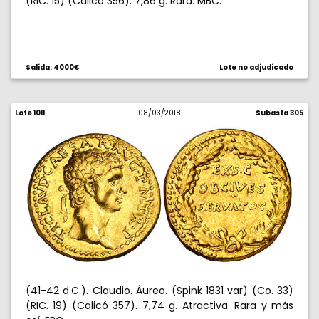
(RIC. 15) (Calicó 356). 7,86 g. Rara. MBC.
Salida: 4000€
Lote no adjudicado
Lote 1011
08/03/2018
Subasta 305
(41-42 d.C.). Claudio. Áureo. (Spink 1831 var) (Co. 33)
(RIC. 19) (Calicó 357). 7,74 g. Atractiva. Rara y más