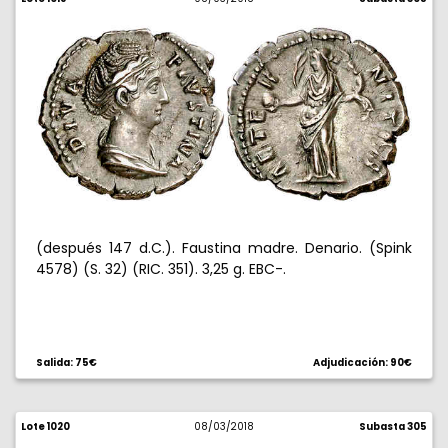
(después 147 d.C.). Faustina madre. Denario. (Spink
4578) (S. 32) (RIC. 351). 3,25 g. EBC-.
Salida: 75€
Adjudicación: 90€
Lote 1020
08/03/2018
Subasta 305