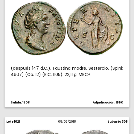
(después 147 d.C.). Faustina madre. Sestercio. (Spink
4607) (Co. 12) (RIC. 1105). 22,11 g. MBC+.
Salida: 150€
Adjudicación: 195€
Lote 1021
08/03/2018
Subasta 305