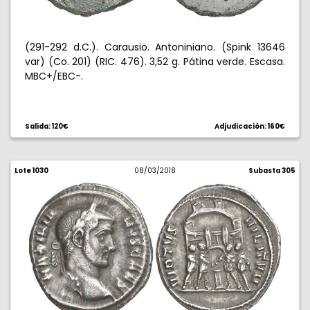
(291-292 d.C.). Carausio. Antoniniano. (Spink 13646
var) (Co. 201) (RIC. 476). 3,52 g. Pátina verde. Escasa.
MBC+/EBC-.
Salida: 120€
Adjudicación: 160€
Lote 1030
08/03/2018
Subasta 305