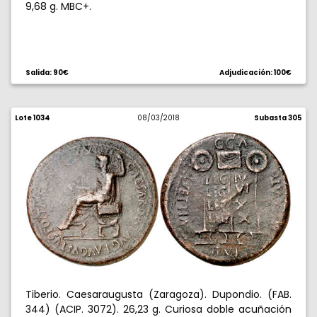
9,68 g. MBC+.
Salida: 90€
Adjudicación: 100€
Lote 1034
08/03/2018
Subasta 305
Tiberio. Caesaraugusta (Zaragoza). Dupondio. (FAB.
344) (ACIP. 3072). 26,23 g. Curiosa doble acuñación