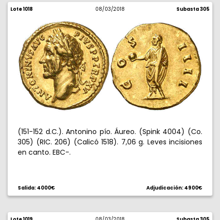
Lote 1018
08/03/2018
Subasta 305
(151-152 d.C.). Antonino pío. Áureo. (Spink 4004) (Co.
305) (RIC. 206) (Calicó 1518). 7,06 g. Leves incisiones
en canto. EBC-.
Salida: 4000€
Adjudicación: 4900€
Lote 1019
08/03/2018
Subasta 305