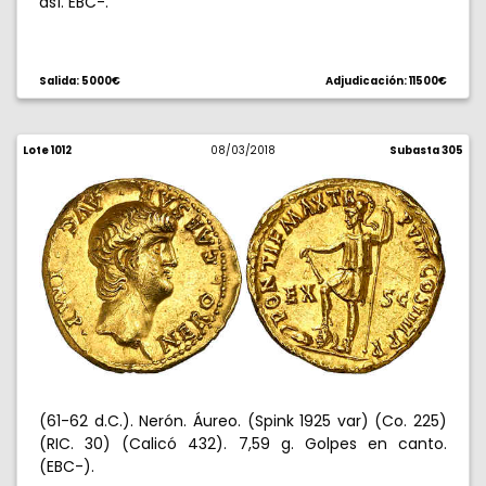
así. EBC-.
Salida: 5000€
Adjudicación: 11500€
Lote 1012
08/03/2018
Subasta 305
(61-62 d.C.). Nerón. Áureo. (Spink 1925 var) (Co. 225)
(RIC. 30) (Calicó 432). 7,59 g. Golpes en canto.
(EBC-).