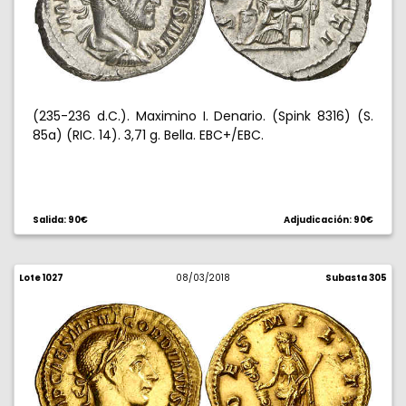
(235-236 d.C.). Maximino I. Denario. (Spink 8316) (S.
85a) (RIC. 14). 3,71 g. Bella. EBC+/EBC.
Salida: 90€
Adjudicación: 90€
Lote 1027
08/03/2018
Subasta 305