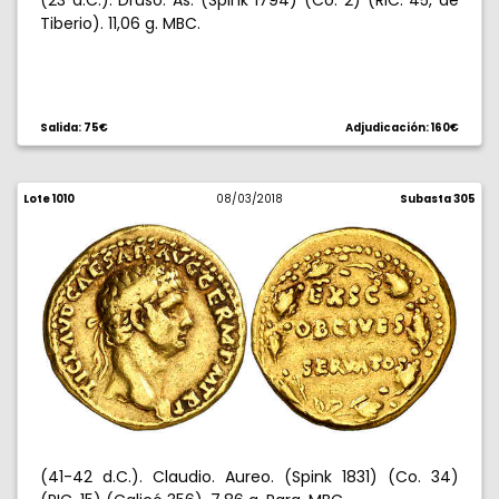
(23 d.C.). Druso. As. (Spink 1794) (Co. 2) (RIC. 45, de
Tiberio). 11,06 g. MBC.
Salida: 75€
Adjudicación: 160€
Lote 1010
08/03/2018
Subasta 305
(41-42 d.C.). Claudio. Aureo. (Spink 1831) (Co. 34)