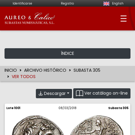
Identificarse
Registro
English
Aureo & Calicó - Su
ÍNDICE
INICIO
ARCHIVO HISTÓRICO
SUBASTA 305
VER TODOS
Ver catálogo on-line
Descargar
Lote 1001
08/03/2018
Subasta 305