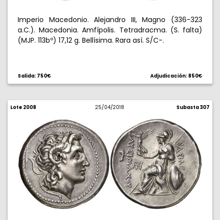
Imperio Macedonio. Alejandro III, Magno (336-323
a.C.). Macedonia. Amfípolis. Tetradracma. (S. falta)
(MJP. 113bº) 17,12 g. Bellísima. Rara así. S/C-.
Salida: 750€
Adjudicación: 850€
Lote 2008
25/04/2018
Subasta 307