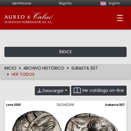
Identificarse
Registro
English
Aureo & Calicó - Su
ÍNDICE
INICIO
ARCHIVO HISTÓRICO
SUBASTA 307
VER TODOS
Ver catálogo on-line
Descargar
Lote 2001
25/04/2018
Subasta 307