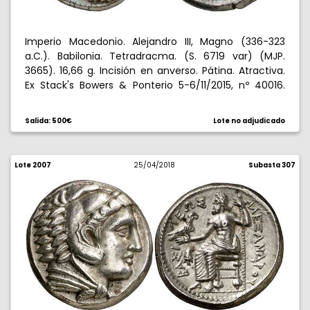
Imperio Macedonio. Alejandro III, Magno (336-323
a.C.). Babilonia. Tetradracma. (S. 6719 var) (MJP.
3665). 16,66 g. Incisión en anverso. Pátina. Atractiva.
Ex Stack's Bowers & Ponterio 5-6/11/2015, nº 40016.
Escasa así. EBC-.
Salida: 500€
Lote no adjudicado
Lote 2007
25/04/2018
Subasta 307