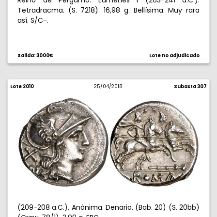
Reino de Pérgamo. Eumenes I (263-241 a.C.).
Tetradracma. (S. 7218). 16,98 g. Bellísima. Muy rara
así. S/C-.
Salida: 3000€
Lote no adjudicado
Lote 2010
25/04/2018
Subasta 307
(209-208 a.C.). Anónima. Denario. (Bab. 20) (S. 20bb)