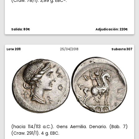
(Craw. 78/1). 3,99 g. EBC-.
Salida: 80€
Adjudicación: 220€
Lote 2011
25/04/2018
Subasta 307
(hacia 114/113 a.C.). Gens Aemilia. Denario. (Bab. 7)
(Craw. 291/1). 4 g. EBC.