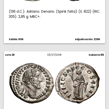
(136 d.C.). Adriano. Denario. (Spink falta) (S. 822) (RIC.
305). 2,85 g. MBC+.
Salida: 80€
Adjudicación: 220€
Lote 28
05/07/2018
Subasta 313