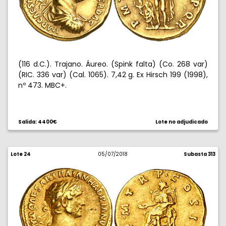
(116 d.C.). Trajano. Áureo. (Spink falta) (Co. 268 var)
(RIC. 336 var) (Cal. 1065). 7,42 g. Ex Hirsch 199 (1998),
nº 473. MBC+.
Salida: 4400€
Lote no adjudicado
Lote 24
05/07/2018
Subasta 313