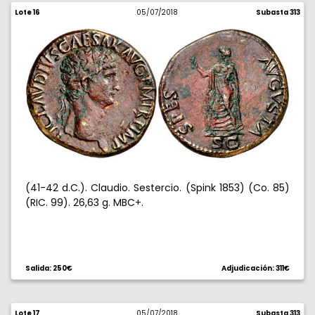
Lote 16
05/07/2018
Subasta 313
(41-42 d.C.). Claudio. Sestercio. (Spink 1853) (Co. 85)
(RIC. 99). 26,63 g. MBC+.
Salida: 250€
Adjudicación: 311€
Lote 17
05/07/2018
Subasta 313