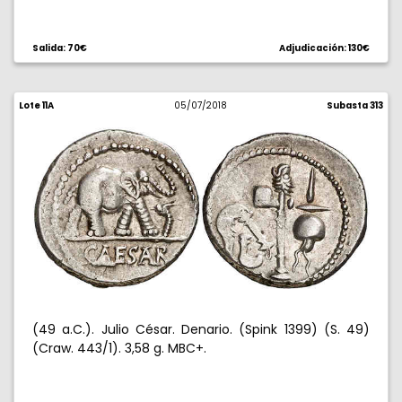
Salida: 70€
Adjudicación: 130€
Lote 11A
05/07/2018
Subasta 313
(49 a.C.). Julio César. Denario. (Spink 1399) (S. 49)
(Craw. 443/1). 3,58 g. MBC+.