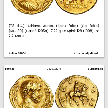
(118 d.C.). Adriano. Áureo. (Spink falta) (Co. falta)
(RIC. 39) (Calicó 1205a). 7,22 g. Ex Spink 128 (1998), nº
212. MBC+.
Salida: 3300€
Lote no adjudicado
Lote 25
05/07/2018
Subasta 313