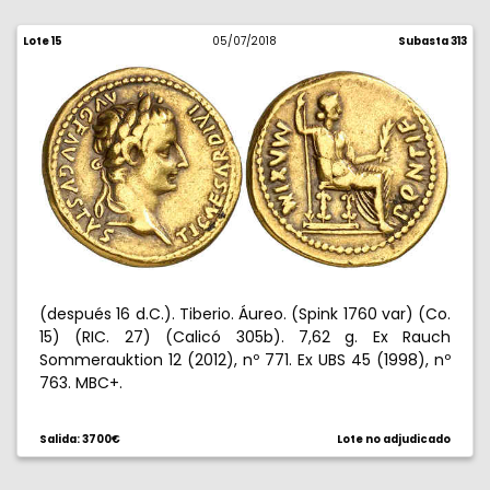
Lote 15
05/07/2018
Subasta 313
(después 16 d.C.). Tiberio. Áureo. (Spink 1760 var) (Co.
15) (RIC. 27) (Calicó 305b). 7,62 g. Ex Rauch
Sommerauktion 12 (2012), nº 771. Ex UBS 45 (1998), nº
763. MBC+.
Salida: 3700€
Lote no adjudicado