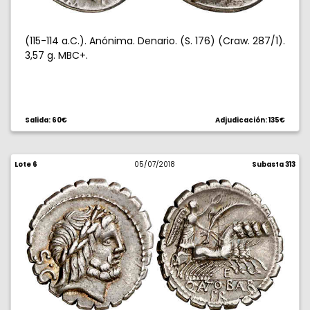
(115-114 a.C.). Anónima. Denario. (S. 176) (Craw. 287/1).
3,57 g. MBC+.
Salida: 60€
Adjudicación: 135€
Lote 6
05/07/2018
Subasta 313