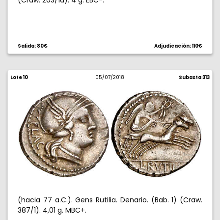
(Craw. 203/1a). 4 g. EBC-.
Salida: 80€
Adjudicación: 110€
Lote 10
05/07/2018
Subasta 313
(hacia 77 a.C.). Gens Rutilia. Denario. (Bab. 1) (Craw.
387/1). 4,01 g. MBC+.