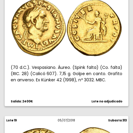
(70 d.C.). Vespasiano. Áureo. (Spink falta) (Co. falta)
(RIC. 28) (Calicó 607). 7,15 g. Golpe en canto. Grafito
en anverso. Ex Künker 42 (1998), nº 3032. MBC.
Salida: 2400€
Lote no adjudicado
Lote 19
05/07/2018
Subasta 313