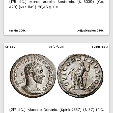
(175 d.C.). Marco Aurelio. Sestercio. (S. 5039) (Co.
420) (RIC. 1149). 28,46 g. EBC-.
Salida: 200€
Adjudicación: 250€
Lote 30
05/07/2018
Subasta 313
(217 d.C.). Macrino. Denario. (Spink 7337) (S. 37) (RIC.