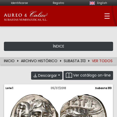
Identificarse
Registro
English
Aureo & Calicó - Su
ÍNDICE
INICIO
ARCHIVO HISTÓRICO
SUBASTA 313
VER TODOS
Ver catálogo on-line
Descargar
Lote 1
05/07/2018
Subasta 313