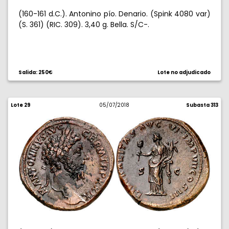
(160-161 d.C.). Antonino pío. Denario. (Spink 4080 var)
(S. 361) (RIC. 309). 3,40 g. Bella. S/C-.
Salida: 250€
Lote no adjudicado
Lote 29
05/07/2018
Subasta 313