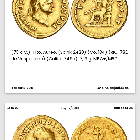
(75 d.C.). Tito. Áureo. (Spink 2420) (Co. 134) (RIC. 782,
de Vespasiano) (Calicó 749a). 7,13 g. MBC+/MBC.
Salida: 3100€
Lote no adjudicado
Lote 22
05/07/2018
Subasta 313