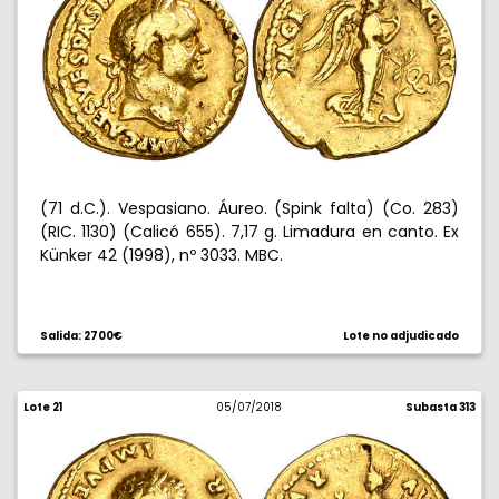
(71 d.C.). Vespasiano. Áureo. (Spink falta) (Co. 283)
(RIC. 1130) (Calicó 655). 7,17 g. Limadura en canto. Ex
Künker 42 (1998), nº 3033. MBC.
Salida: 2700€
Lote no adjudicado
Lote 21
05/07/2018
Subasta 313