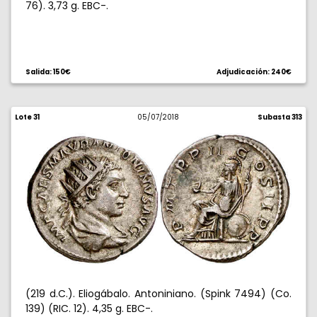
76). 3,73 g. EBC-.
Salida: 150€
Adjudicación: 240€
Lote 31
05/07/2018
Subasta 313
(219 d.C.). Eliogábalo. Antoniniano. (Spink 7494) (Co.
139) (RIC. 12). 4,35 g. EBC-.