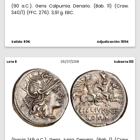
(90 a.C.). Gens Calpurnia. Denario. (Bab. 11) (Craw.
340/1) (FFC. 276). 3,91 g. EBC.
Salida: 90€
Adjudicación: 185€
Lote 8
05/07/2018
Subasta 313
(hacia 149 a.C.). Gens Junia. Denario. (Bab. 1) (Craw.