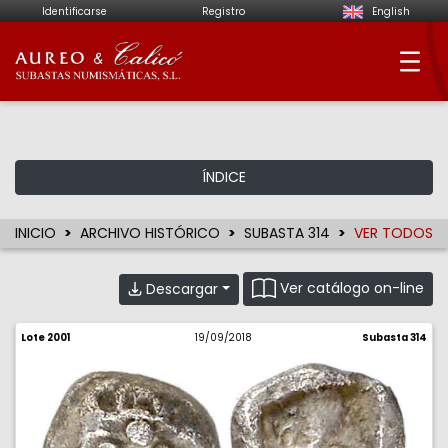
Identificarse
Registro
English
Aureo & Calicó - Su
ÍNDICE
INICIO
ARCHIVO HISTÓRICO
SUBASTA 314
VER TODOS
Ver catálogo on-line
Descargar
Lote 2001
19/09/2018
Subasta 314