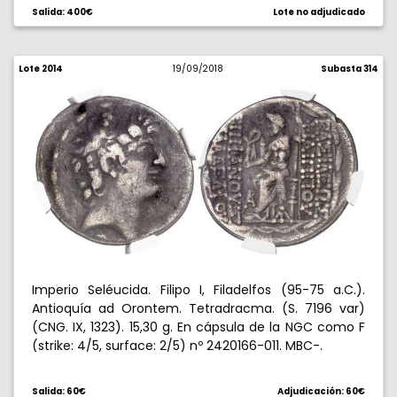
Salida: 400€
Lote no adjudicado
Lote 2014
19/09/2018
Subasta 314
Imperio Seléucida. Filipo I, Filadelfos (95-75 a.C.).
Antioquía ad Orontem. Tetradracma. (S. 7196 var)
(CNG. IX, 1323). 15,30 g. En cápsula de la NGC como F
(strike: 4/5, surface: 2/5) nº 2420166-011. MBC-.
Salida: 60€
Adjudicación: 60€