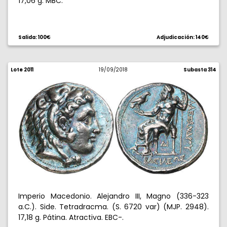
17,06 g. MBC.
Salida: 100€
Adjudicación: 140€
Lote 2011
19/09/2018
Subasta 314
Imperio Macedonio. Alejandro III, Magno (336-323
a.C.). Side. Tetradracma. (S. 6720 var) (MJP. 2948).
17,18 g. Pátina. Atractiva. EBC-.