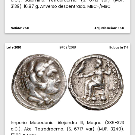
a.C.). Salamina. Tetradracma. (S. 6713 var) (MJP.
3139). 16,87 g. Anverso descentrado. MBC-/MBC.
Salida: 75€
Adjudicación: 85€
Lote 2010
19/09/2018
Subasta 314
Imperio Macedonio. Alejandro III, Magno (336-323
a.C.). Ake. Tetradracma. (S. 6717 var) (MJP. 3240).