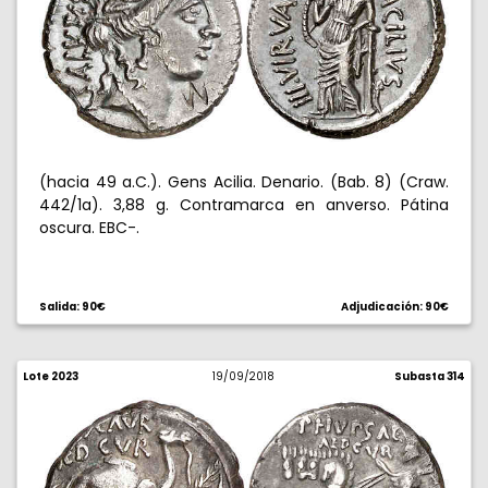
(hacia 49 a.C.). Gens Acilia. Denario. (Bab. 8) (Craw.
442/1a). 3,88 g. Contramarca en anverso. Pátina
oscura. EBC-.
Salida: 90€
Adjudicación: 90€
Lote 2023
19/09/2018
Subasta 314