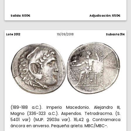
Salida: 600€
Adjudicación: 650€
Lote 2012
19/09/2018
Subasta 314
(189-188 a.C.). Imperio Macedonio. Alejandro III,
Magno (336-323 a.C.). Aspendos. Tetradracma. (S.
5401 var) (MJP. 2903a var). 16,42 g. Contramarca
áncora en anverso. Pequeña grieta. MBC/MBC-.