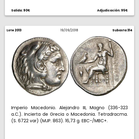
Salida: 90€
Adjudicación: 95€
Lote 2013
19/09/2018
Subasta 314
Imperio Macedonio. Alejandro III, Magno (336-323
a.C.). Incierta de Grecia o Macedonia. Tetradracma.
(S. 6722 var) (MJP. 863). 16,73 g. EBC-/MBC+.