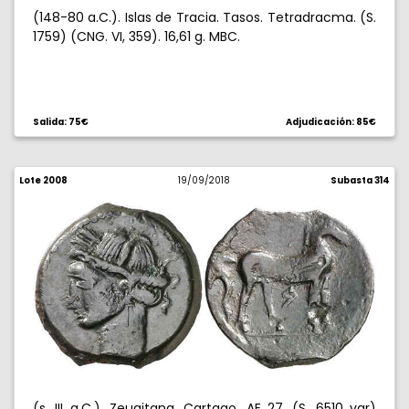
(148-80 a.C.). Islas de Tracia. Tasos. Tetradracma. (S.
1759) (CNG. VI, 359). 16,61 g. MBC.
Salida: 75€
Adjudicación: 85€
Lote 2008
19/09/2018
Subasta 314
(s. III a.C.). Zeugitana. Cartago. AE 27. (S. 6510 var)