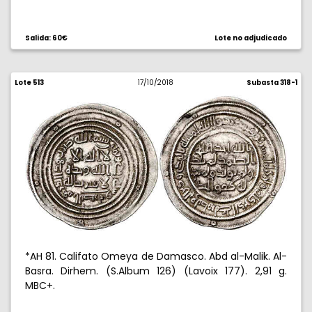
Salida: 60€
Lote no adjudicado
Lote 513
17/10/2018
Subasta 318-1
*AH 81. Califato Omeya de Damasco. Abd al-Malik. Al-
Basra. Dirhem. (S.Album 126) (Lavoix 177). 2,91 g.
MBC+.