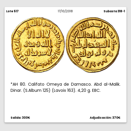
Lote 517
17/10/2018
Subasta 318-1
*AH 80. Califato Omeya de Damasco. Abd al-Malik.
Dinar. (S.Album 125) (Lavoix 163). 4,20 g. EBC.
Salida: 300€
Adjudicación: 370€