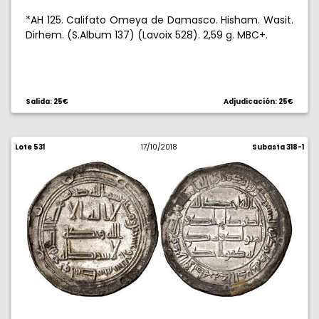
*AH 125. Califato Omeya de Damasco. Hisham. Wasit.
Dirhem. (S.Album 137) (Lavoix 528). 2,59 g. MBC+.
Salida: 25€
Adjudicación: 25€
Lote 531
17/10/2018
Subasta 318-1