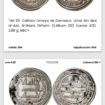
*AH 101. Califato Omeya de Damasco. Umar ibn Abd
al-Aziz. Al-Basra. Dirhem. (S.Album 133) (Lavoix 413).
2,88 g. MBC+.
Salida: 25€
Adjudicación: 65€
Lote 528
17/10/2018
Subasta 318-1