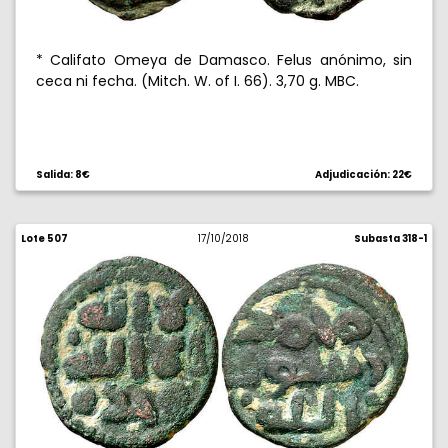
* Califato Omeya de Damasco. Felus anónimo, sin
ceca ni fecha. (Mitch. W. of I. 66). 3,70 g. MBC.
Salida: 8€
Adjudicación: 22€
Lote 507
17/10/2018
Subasta 318-1