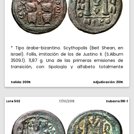
* Tipo árabe-bizantino. Scythopolis (Beit Shean, en
Israel). Follis, imitación de los de Justino II. (S.Album
3509.1). 11,87 g. Una de las primeras emisiones de
transición, con tipología y alfabeto totalmente
griegos. Acuñada en el período entre el hundimiento
del imperio bizantino en Palestina, hacia el 641, y la
Salida: 200€
Adjudicación: 210€
adopción definitiva de los tipos islámicos hacia el 695
d.C. Rara. MBC.
Lote 502
17/10/2018
Subasta 318-1