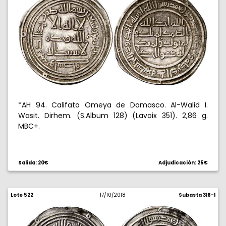
*AH 94. Califato Omeya de Damasco. Al-Walid I.
Wasit. Dirhem. (S.Album 128) (Lavoix 351). 2,86 g.
MBC+.
Salida: 20€
Adjudicación: 25€
Lote 522
17/10/2018
Subasta 318-1