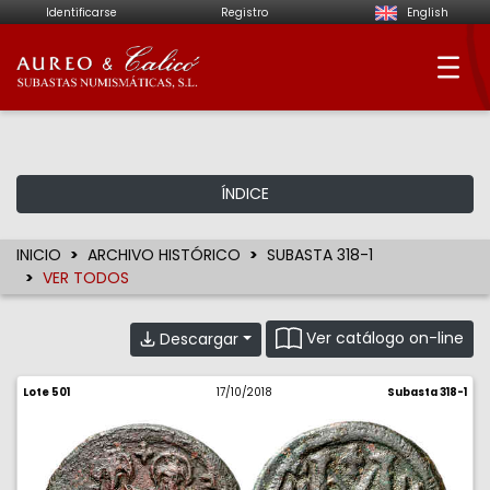
Identificarse
Registro
English
Aureo & Calicó - Su
ÍNDICE
INICIO
ARCHIVO HISTÓRICO
SUBASTA 318-1
VER TODOS
Ver catálogo on-line
Descargar
Lote 501
17/10/2018
Subasta 318-1