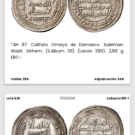
*AH 97. Califato Omeya de Damasco. Suleiman.
Wasit. Dirhem. (S.Album 131) (Lavoix 399). 2,89 g.
EBC-.
Salida: 25€
Adjudicación: 34€
Lote 525
17/10/2018
Subasta 318-1