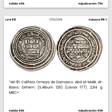
Salida: 40€
Adjudicación: 75€
Lote 515
17/10/2018
Subasta 318-1
*AH 81. Califato Omeya de Damasco. Abd al-Malik. Al-
Basra. Dirhem. (S.Album 126) (Lavoix 177). 2,84 g.
MBC+.
Salida: 60€
Adjudicación: 60€