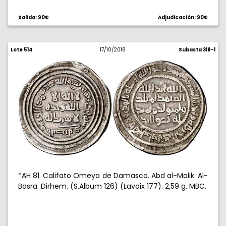
Salida: 90€
Adjudicación: 90€
Lote 514
17/10/2018
Subasta 318-1
*AH 81. Califato Omeya de Damasco. Abd al-Malik. Al-
Basra. Dirhem. (S.Album 126) (Lavoix 177). 2,59 g. MBC.