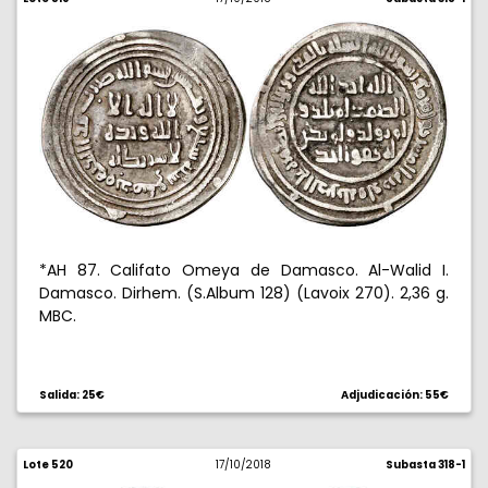
*AH 87. Califato Omeya de Damasco. Al-Walid I.
Damasco. Dirhem. (S.Album 128) (Lavoix 270). 2,36 g.
MBC.
Salida: 25€
Adjudicación: 55€
Lote 520
17/10/2018
Subasta 318-1