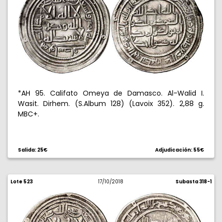
*AH 95. Califato Omeya de Damasco. Al-Walid I.
Wasit. Dirhem. (S.Album 128) (Lavoix 352). 2,88 g.
MBC+.
Salida: 25€
Adjudicación: 55€
Lote 523
17/10/2018
Subasta 318-1