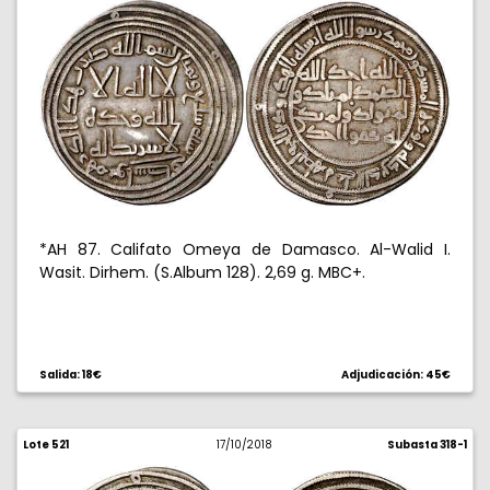
*AH 87. Califato Omeya de Damasco. Al-Walid I.
Wasit. Dirhem. (S.Album 128). 2,69 g. MBC+.
Salida: 18€
Adjudicación: 45€
Lote 521
17/10/2018
Subasta 318-1