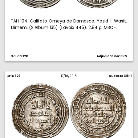
*AH 104. Califato Omeya de Damasco. Yezid II. Wasit.
Dirhem. (S.Album 135) (Lavoix 445). 2,84 g. MBC-.
Salida: 12€
Adjudicación: 35€
Lote 529
17/10/2018
Subasta 318-1