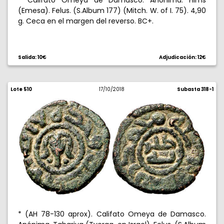
* Califato Omeya de Damasco. Anónima. Hims
(Emesa). Felus. (S.Album 177) (Mitch. W. of I. 75). 4,90
g. Ceca en el margen del reverso. BC+.
Salida: 10€
Adjudicación: 12€
Lote 510
17/10/2018
Subasta 318-1
* (AH 78-130 aprox). Califato Omeya de Damasco.