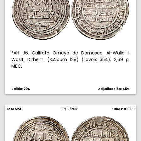
*AH 96. Califato Omeya de Damasco. Al-Walid I.
Wasit. Dirhem. (S.Album 128) (Lavoix 354). 2,69 g.
MBC.
Salida: 20€
Adjudicación: 45€
Lote 524
17/10/2018
Subasta 318-1