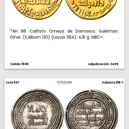
*AH 98. Califato Omeya de Damasco. Suleiman.
Dinar. (S.Album 130) (Lavoix 364). 4,15 g. MBC+.
Salida: 150€
Adjudicación: 245€
Lote 527
17/10/2018
Subasta 318-1