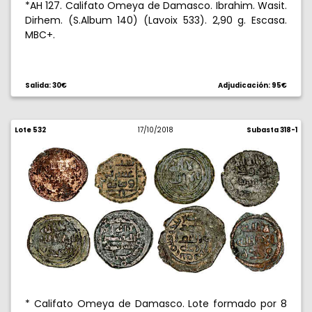
*AH 127. Califato Omeya de Damasco. Ibrahim. Wasit.
Dirhem. (S.Album 140) (Lavoix 533). 2,90 g. Escasa.
MBC+.
Salida: 30€
Adjudicación: 95€
Lote 532
17/10/2018
Subasta 318-1
* Califato Omeya de Damasco. Lote formado por 8