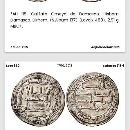
*AH 118. Califato Omeya de Damasco. Hisham.
Damasco. Dirhem. (S.Album 137) (Lavoix 488). 2,91 g.
MBC+.
Salida: 20€
Adjudicación: 30€
Lote 530
17/10/2018
Subasta 318-1