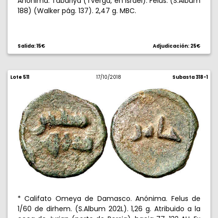
Anónima. Tabariya (Tverga, en Israel). Felus. (S.Album
188) (Walker pág. 137). 2,47 g. MBC.
Salida: 15€
Adjudicación: 25€
Lote 511
17/10/2018
Subasta 318-1
* Califato Omeya de Damasco. Anónima. Felus de
1/60 de dirhem. (S.Album 202L). 1,26 g. Atribuido a la