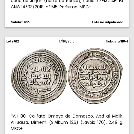
ceca de Jurjan (norte de Persia), hacia 77-132 AH. Ex
CNG 14/03/2018, nº 515. Rarísima. MBC-.
Salida: 120€
Lote no adjudicado
Lote 512
17/10/2018
Subasta 318-1
*AH 80. Califato Omeya de Damasco. Abd al-Malik.
Al-Basra. Dirhem. (S.Album 126) (Lavoix 176). 2,49 g.
MBC+.