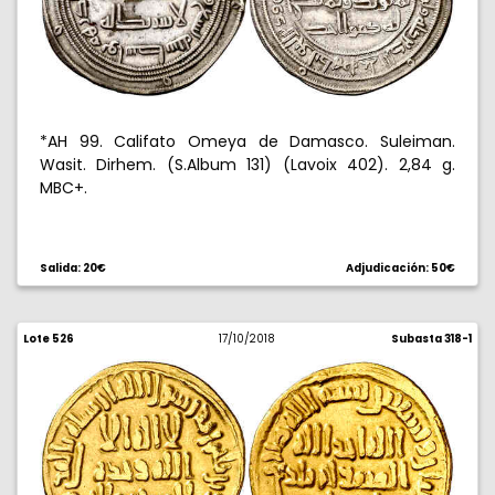
*AH 99. Califato Omeya de Damasco. Suleiman.
Wasit. Dirhem. (S.Album 131) (Lavoix 402). 2,84 g.
MBC+.
Salida: 20€
Adjudicación: 50€
Lote 526
17/10/2018
Subasta 318-1