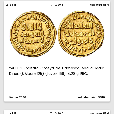
Lote 518
17/10/2018
Subasta 318-1
*AH 84. Califato Omeya de Damasco. Abd al-Malik.
Dinar. (S.Album 125) (Lavoix 169). 4,28 g. EBC.
Salida: 200€
Adjudicación: 300€
Lote 519
17/10/2018
Subasta 318-1