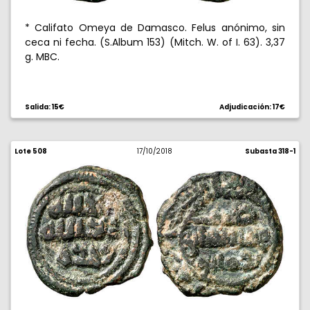
* Califato Omeya de Damasco. Felus anónimo, sin
ceca ni fecha. (S.Album 153) (Mitch. W. of I. 63). 3,37
g. MBC.
Salida: 15€
Adjudicación: 17€
Lote 508
17/10/2018
Subasta 318-1