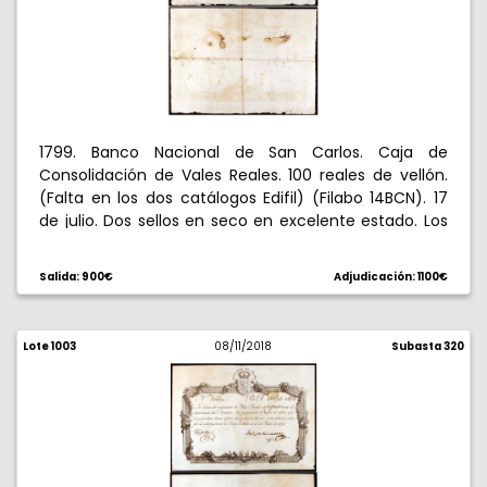
1799. Banco Nacional de San Carlos. Caja de
Consolidación de Vales Reales. 100 reales de vellón.
(Falta en los dos catálogos Edifil) (Filabo 14BCN). 17
de julio. Dos sellos en seco en excelente estado. Los
Vales Reales, creados por Carlos III, fueron recurso
frecuente durante el reinado de Carlos IV, y
Salida: 900€
Adjudicación: 1100€
constituyen el primer caso de papel moneda en
España. El tipo que presentamos, emitido con motivo
de la substitución de la Caja de Amortización por la
Lote 1003
08/11/2018
Subasta 320
de Consolidación, continuó vigente bajo la
ocupación francesa, uno de los sellos en seco es de
José Napoleón. Pequeñas perforaciones a lo largo de
los dos pliegues, pero muy limpio, completo y con
tres firmas "Sampelago", "Destonez" y "Palomeque".
Rarísimo. Cinco ejemplares conocidos, dos de ellos