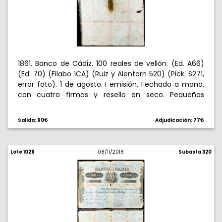
1861. Banco de Cádiz. 100 reales de vellón. (Ed. A66)
(Ed. 70) (Filabo 1CA) (Ruiz y Alentorn 520) (Pick. S271,
error foto). 1 de agosto. I emisión. Fechado a mano,
con cuatro firmas y resello en seco. Pequeñas
roturas a lo largo de las dos dobleces. Escaso. BC+.
Salida: 60€
Adjudicación: 77€
Lote 1026
08/11/2018
Subasta 320