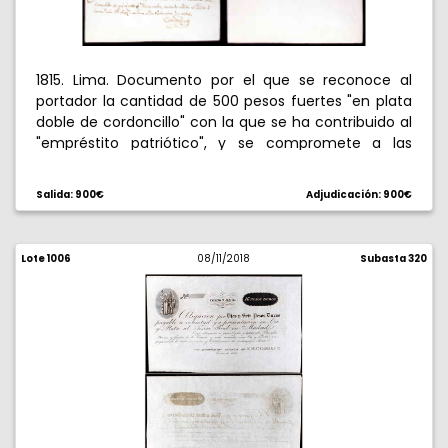
1815. Lima. Documento por el que se reconoce al
portador la cantidad de 500 pesos fuertes "en plata
doble de cordoncillo" con la que se ha contribuido al
"empréstito patriótico", y se compromete a las
"Caxas de Lima" a pagarlo o aceptarlo en pago, junto
con otros 25 pesos "de la misma moneda" como
Salida: 900€
Adjudicación: 900€
interés del 5% anual. Librado el 6 de junio de 1815 y
cancelado el 8 de noviembre de 1816. Fechas, firmas
y cancelación manuscritos, con firma autógrafa del
Lote 1006
08/11/2018
Subasta 320
virrey, el Marqués de la Concordia, tanto en el
documento como en la cancelación. Bello. Muy raro.
EBC+.