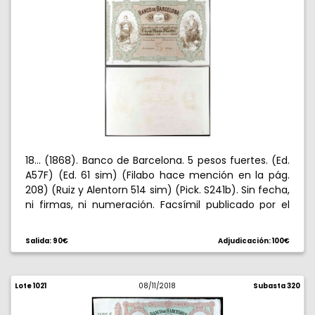
18... (1868). Banco de Barcelona. 5 pesos fuertes. (Ed.
A57F) (Ed. 61 sim) (Filabo hace mención en la pág.
208) (Ruiz y Alentorn 514 sim) (Pick. S241b). Sin fecha,
ni firmas, ni numeración. Facsímil publicado por el
propio Banco en 1894. Dos mínimas perforaciones.
S/C.
Salida: 90€
Adjudicación: 100€
Lote 1021
08/11/2018
Subasta 320