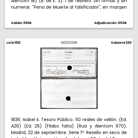
Alentorn 18) (B. de E. 3). 1 de febrero. Sin firmas y sin
numerar. "Pena de Muerte al falsificador", en margen
derecho. Doblez central. Pequeñas roturas. Raro.
(MBC+).
Salida: 300€
Adjudicación: 550€
Lote 1012
08/11/2018
Subasta 320
1836. Isabel II. Tesoro Público. 50 reales de vellón. (Ed.
A26) (Ed. 26) (Filabo falta) (Ruiz y Alentorn 970).
Madrid, 22 de septiembre. Serie 1ª. Resello en seco de