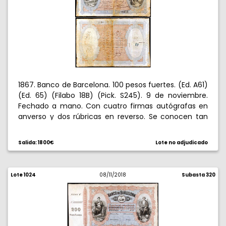
1867. Banco de Barcelona. 100 pesos fuertes. (Ed. A61)
(Ed. 65) (Filabo 18B) (Pick. S245). 9 de noviembre.
Fechado a mano. Con cuatro firmas autógrafas en
anverso y dos rúbricas en reverso. Se conocen tan
pocos ejemplares, que los catálogos de referencia
fechan la emisión en 1868, guiándose por los
Salida: 1800€
Lote no adjudicado
facsímiles que publicó el propio Banco en 1894, sin
embargo, los tres ejemplares que conocemos van
todos fechados en 1867. Extraordinariamente raro.
Lote 1024
08/11/2018
Subasta 320
MBC-.