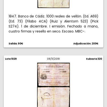
1847. Banco de Cádiz. 1000 reales de vellón. (Ed. A69)
(Ed. 73) (Filabo 4CA) (Ruiz y Alentorn 523) (Pick
S274). 1 de diciembre. I emisión. Fechado a mano,
cuatro firmas y resello en seco. Escaso. MBC-.
Salida: 90€
Adjudicación: 200€
Lote 1029
08/11/2018
Subasta 320