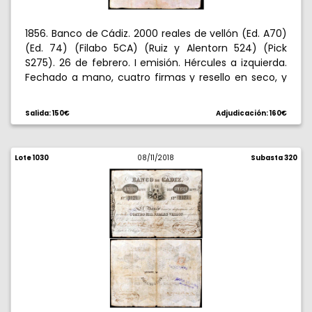
1856. Banco de Cádiz. 2000 reales de vellón (Ed. A70)
(Ed. 74) (Filabo 5CA) (Ruiz y Alentorn 524) (Pick
S275). 26 de febrero. I emisión. Hércules a izquierda.
Fechado a mano, cuatro firmas y resello en seco, y
rúbrica en reverso. Pequeña rotura en el cruce de los
dos pliegues. Raro. MBC-.
Salida: 150€
Adjudicación: 160€
Lote 1030
08/11/2018
Subasta 320