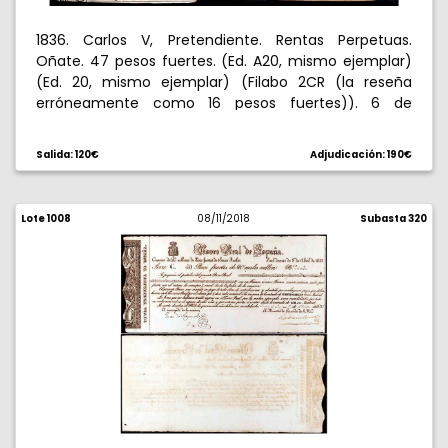
1836. Carlos V, Pretendiente. Rentas Perpetuas.
Oñate. 47 pesos fuertes. (Ed. A20, mismo ejemplar)
(Ed. 20, mismo ejemplar) (Filabo 2CR (la reseña
erróneamente como 16 pesos fuertes)). 6 de
febrero. Con sello en seco del Pretendiente.
Certificado de renta anual del 5% sobre un capital de
Salida: 120€
Adjudicación: 190€
940 pesos. Raro. EBC.
Lote 1008
08/11/2018
Subasta 320