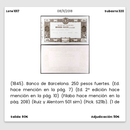
Lote 1017
08/11/2018
Subasta 320
(1845). Banco de Barcelona. 250 pesos fuertes. (Ed.
hace mención en la pág. 7) (Ed. 2ª edición hace
mención en la pág. 10) (Filabo hace mención en la
pág. 208) (Ruiz y Alentorn 501 sim) (Pick. S211b). (1 de
mayo). Sin fecha, ni firmas, ni numeración. Facsímil
publicado por el propio Banco en 1894. S/C.
Salida: 90€
Adjudicación: 110€