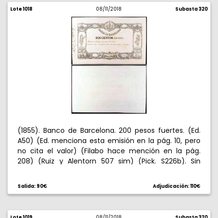
Lote 1018
08/11/2018
Subasta 320
(1855). Banco de Barcelona. 200 pesos fuertes. (Ed.
A50) (Ed. menciona esta emisión en la pág. 10, pero
no cita el valor) (Filabo hace mención en la pág.
208) (Ruiz y Alentorn 507 sim) (Pick. S226b). Sin
fecha, ni firmas, ni numeración. Facsímil publicado
por el propio Banco en 1894. Manchitas. S/C.
Salida: 90€
Adjudicación: 110€
Lote 1019
08/11/2018
Subasta 320