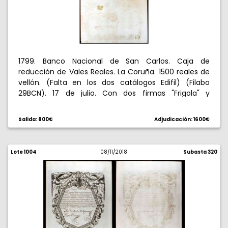
en instituciones oficiales. MBC-.
1799. Banco Nacional de San Carlos. Caja de
reducción de Vales Reales. La Coruña. 1500 reales de
vellón. (Falta en los dos catálogos Edifil) (Filabo
29BCN). 17 de julio. Con dos firmas "Frigola" y
"Fernández de Navarrete". Algún insignificante
agujero de polilla, y dos marcas de charnela en
Salida: 800€
Adjudicación: 1600€
reverso observables en anverso. Rarísimo. Tres
ejemplares conocidos de La Coruña. (MBC).
Lote 1004
08/11/2018
Subasta 320