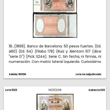
18...(1868). Banco de Barcelona. 50 pesos fuertes. (Ed.
A60) (Ed. 64) (Filabo 17B) (Ruiz y Alentorn 517 (dice
"serie D") (Pick. S244). Serie C. Sin fecha, ni firmas, ni
numeración. Con matriz lateral izquierda. Curiosísimo
error: la cenefa superior del billete dice "SERIE C",
mientras que en la matriz indica "SERIE D". Leve
Salida: 1800€
Lote no adjudicado
defecto de papel en la parte superior. Rarísimo. S/C-.
Lote 1023
08/11/2018
Subasta 320