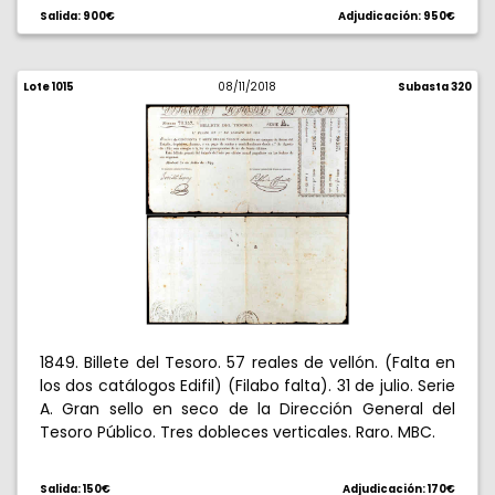
otro de "Subsistencias para el Ejército". Con tres
Salida: 900€
Adjudicación: 950€
rúbricas autógrafas al dorso. Doblez central, pero
muy limpio. Rarísimo. MBC+.
Lote 1015
08/11/2018
Subasta 320
1849. Billete del Tesoro. 57 reales de vellón. (Falta en
los dos catálogos Edifil) (Filabo falta). 31 de julio. Serie
A. Gran sello en seco de la Dirección General del
Tesoro Público. Tres dobleces verticales. Raro. MBC.
Salida: 150€
Adjudicación: 170€