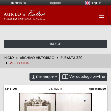
Identificarse
Registro
English
Aureo & Calicó - Su
ÍNDICE
INICIO
ARCHIVO HISTÓRICO
SUBASTA 320
VER TODOS
Ver catálogo on-line
Descargar
Lote 1001
08/11/2018
Subasta 320