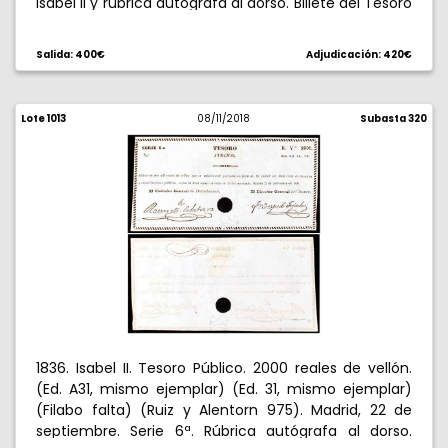
Isabel II y rúbrica autógrafa al dorso. Billete del Tesoro
Público, "que se admitirá al portador en pago de la
mitad de toda clase de derechos y contribuciones
Salida: 400€
Adjudicación: 420€
públicas, según la Real Orden circular de 19 del
corriente". Con taladro. Muy raro. EBC.
Lote 1013
08/11/2018
Subasta 320
1836. Isabel II. Tesoro Público. 2000 reales de vellón.
(Ed. A31, mismo ejemplar) (Ed. 31, mismo ejemplar)
(Filabo falta) (Ruiz y Alentorn 975). Madrid, 22 de
septiembre. Serie 6ª. Rúbrica autógrafa al dorso.