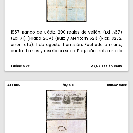
1857. Banco de Cádiz. 200 reales de vellón. (Ed. A67)
(Ed. 71) (Filabo 2CA) (Ruiz y Alentorn 521) (Pick. S272,
error foto). 1 de agosto. I emisión. Fechado a mano,
cuatro firmas y resello en seco. Pequeñas roturas a lo
largo de las dos dobleces. Raro. BC.
Salida: 100€
Adjudicación: 260€
Lote 1027
08/11/2018
Subasta 320