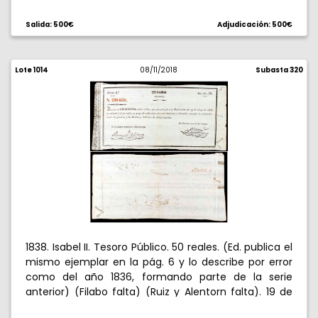
Billete del Tesoro Público "que se admitirá al portador
en pago de la mitad de toda clase de derechos y
Salida: 500€
Adjudicación: 500€
contribuciones públicas, según la Real Orden circular
del 19 del corriente". Con taladro. Rarísimo. EBC.
Lote 1014
08/11/2018
Subasta 320
1838. Isabel II. Tesoro Público. 50 reales. (Ed. publica el
mismo ejemplar en la pág. 6 y lo describe por error
como del año 1836, formando parte de la serie
anterior) (Filabo falta) (Ruiz y Alentorn falta). 19 de
mayo. Serie 1ª. Dos resellos en seco: uno de Isabel II, el