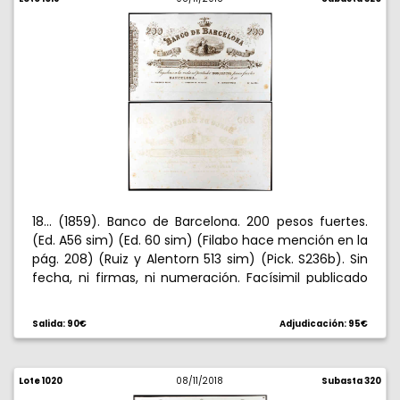
18... (1859). Banco de Barcelona. 200 pesos fuertes.
(Ed. A56 sim) (Ed. 60 sim) (Filabo hace mención en la
pág. 208) (Ruiz y Alentorn 513 sim) (Pick. S236b). Sin
fecha, ni firmas, ni numeración. Facísimil publicado
por el propio Banco en 1894. Manchitas. S/C.
Salida: 90€
Adjudicación: 95€
Lote 1020
08/11/2018
Subasta 320