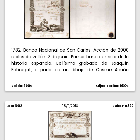
1782. Banco Nacional de San Carlos. Acción de 2000
reales de vellón. 2 de junio. Primer banco emisor de la
historia española. Bellísimo grabado de Joaquín
Fabregat, a partir de un dibujo de Cosme Acuña
(ambos vinculados a la Academia de San Fernando).
Con firma de cinco comisionados reales, la más
Salida: 900€
Adjudicación: 950€
importante de las cuales es la de Francisco Cabarrús
creador y primer director del Banco de San Carlos.
Taladro. Muy rara. MBC+.
Lote 1002
08/11/2018
Subasta 320