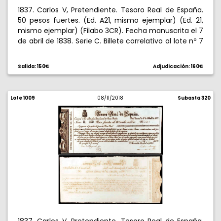
1837. Carlos V, Pretendiente. Tesoro Real de España.
50 pesos fuertes. (Ed. A21, mismo ejemplar) (Ed. 21,
mismo ejemplar) (Filabo 3CR). Fecha manuscrita el 7
de abril de 1838. Serie C. Billete correlativo al lote nº 7
de la Colección "Ramón de Santillán", 17/11/2010. Con
sello en seco del Pretendiente. Dos pliegues
Salida: 150€
Adjudicación: 160€
verticales, pero bello y muy limpio. EBC-.
Lote 1009
08/11/2018
Subasta 320