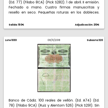
(Ed. 77) (Filabo 8CA) (Pick S282). 1 de abril. II emisión.
Fechado a mano. Cuatro firmas manuscritas y
resello en seco. Pequeñas roturas en los dobleces.
Raro. MBC-.
Salida: 150€
Adjudicación: 210€
Lote 1033
08/11/2018
Subasta 320
Banco de Cádiz. 100 reales de vellón. (Ed. A74) (Ed.
78) (Filabo 9CA) (Ruiz y Alentorn 526) (Pick S291). Sin