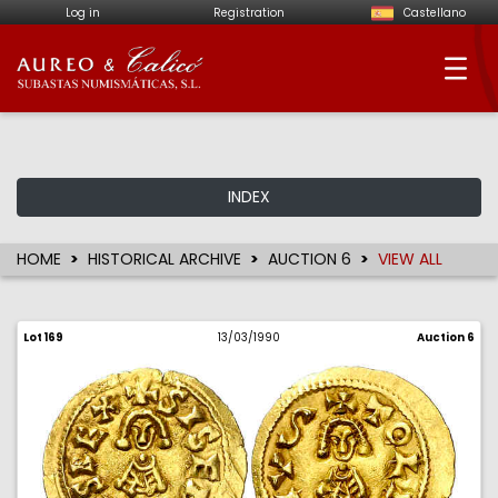
Log in
Registration
Castellano
Aureo & Calicó - Num
INDEX
HOME
HISTORICAL ARCHIVE
AUCTION 6
VIEW ALL
Lot 169
13/03/1990
Auction 6