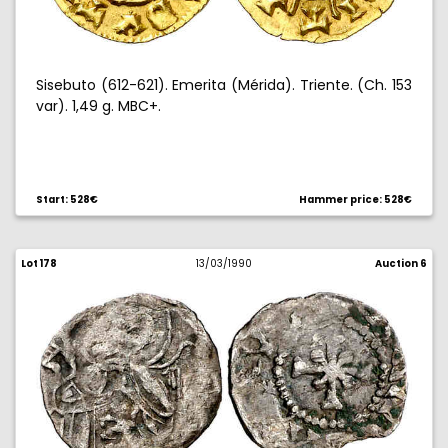
Sisebuto (612-621). Emerita (Mérida). Triente. (Ch. 153
var). 1,49 g. MBC+.
Start: 528€
Hammer price: 528€
Lot 178
13/03/1990
Auction 6