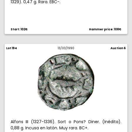
1329). 0,47 g. Rara. EBC-.
Start: 102€
Hammer price: 108€
Lot 194
13/03/1990
Auction 6
Alfons III (1327-1336). Sort o Pons? Diner. (Inédita).
0,88 g. Incusa en latón. Muy rara. BC+.