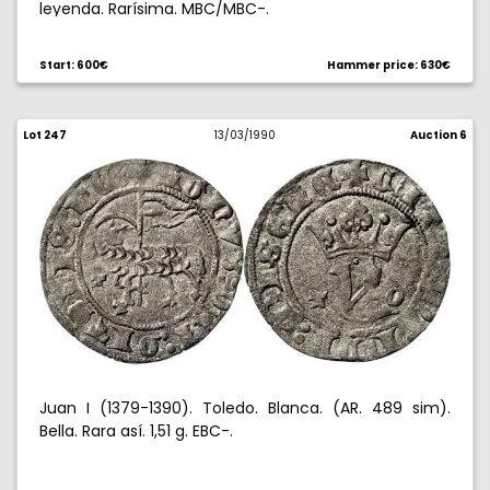
leyenda. Rarísima. MBC/MBC-.
Start: 600€
Hammer price: 630€
Lot 247
13/03/1990
Auction 6
Juan I (1379-1390). Toledo. Blanca. (AR. 489 sim).
Bella. Rara así. 1,51 g. EBC-.