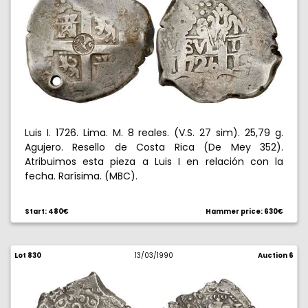
Luis I. 1726. Lima. M. 8 reales. (V.S. 27 sim). 25,79 g.
Agujero. Resello de Costa Rica (De Mey 352).
Atribuimos esta pieza a Luis I en relación con la
fecha. Rarísima. (MBC).
Start: 480€
Hammer price: 630€
Lot 830
13/03/1990
Auction 6