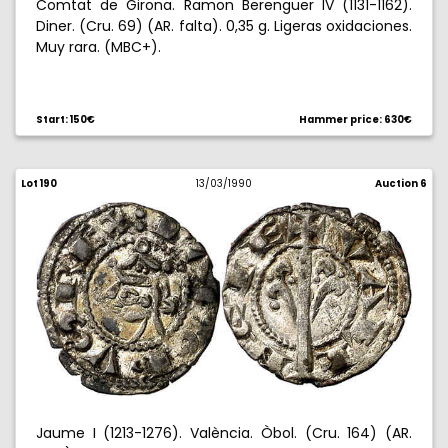
Comtat de Girona. Ramon Berenguer IV (1131-1162).
Diner. (Cru. 69) (AR. falta). 0,35 g. Ligeras oxidaciones.
Muy rara. (MBC+).
Start: 150€
Hammer price: 630€
Lot 190
13/03/1990
Auction 6
Jaume I (1213-1276). València. Òbol. (Cru. 164) (AR.