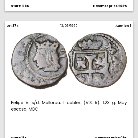
Start: 168€
Hammer price: 168€
Lot 374
13/03/1990
Auction 6
Felipe V. s/d. Mallorca. 1 dobler. (V.S. 5). 1,23 g. Muy
escasa. MBC-.
Start: 18€
Hammer price: 18€