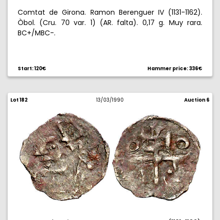
Comtat de Girona. Ramon Berenguer IV (1131-1162).
Òbol. (Cru. 70 var. 1) (AR. falta). 0,17 g. Muy rara.
BC+/MBC-.
Start: 120€
Hammer price: 336€
Lot 182
13/03/1990
Auction 6