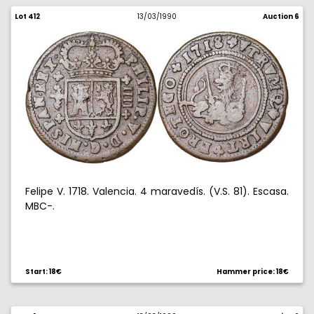
Lot 412
13/03/1990
Auction 6
Felipe V. 1718. Valencia. 4 maravedís. (V.S. 81). Escasa.
MBC-.
Start: 18€
Hammer price: 18€