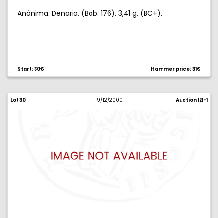
Anónima. Denario. (Bab. 176). 3,41 g. (BC+).
Start: 30€
Hammer price: 31€
Lot 30
19/12/2000
Auction 121-1