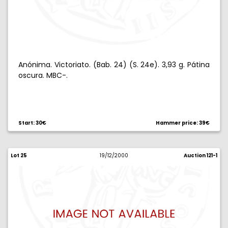
Anónima. Victoriato. (Bab. 24) (S. 24e). 3,93 g. Pátina
oscura. MBC-.
Start: 30€
Hammer price: 39€
Lot 25
19/12/2000
Auction 121-1