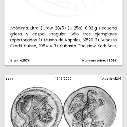
Anónima. Litra. (Craw. 28/5) (S. 25a). 0,92 g. Pequeña
grieta y cospel irregular. Sólo tres ejemplares
repertoriados: 1) Museo de Nápoles, S1520 2) Subasta
Credit Suisse, 1984 y 3) Subasta The New York Sale,
1999. Extraordinariamente rara. (MBC).
Start: 4207€
Hammer price: 4508€
Lot 4
19/12/2000
Auction 121-1