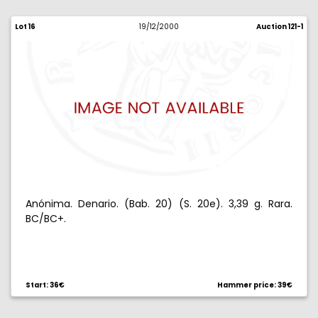
Lot 16
19/12/2000
Auction 121-1
Anónima. Denario. (Bab. 20) (S. 20e). 3,39 g. Rara.
BC/BC+.
Start: 36€
Hammer price: 39€