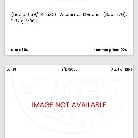
(hacia 639/114 a.C.). Anónima. Denario. (Bab. 176).
3,82 g. MBC+.
Start: 60€
Hammer price: 102€
Lot 29
19/12/2000
Auction 121-1