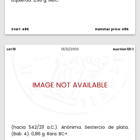
izquierda. 3,98 g. MBC.
Start: 48€
Hammer price: 48€
Lot 10
19/12/2000
Auction 121-1
(hacia 542/211 a.C.). Anónima. Sestercio de plata.
(Bab. 4). 0,86 g. Rara. BC+.