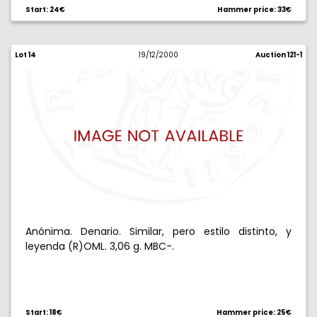
Start: 24€
Hammer price: 33€
Lot 14
19/12/2000
Auction 121-1
Anónima. Denario. Similar, pero estilo distinto, y
leyenda (R)OML. 3,06 g. MBC-.
Start: 18€
Hammer price: 25€