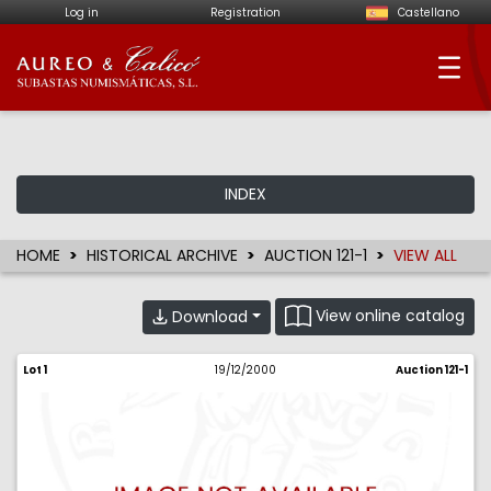
Log in
Registration
Castellano
Aureo & Calicó - Num
INDEX
HOME
HISTORICAL ARCHIVE
AUCTION 121-1
VIEW ALL
View online catalog
Download
Lot 1
19/12/2000
Auction 121-1