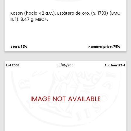
Koson (hacia 42 a.C.). Estátera de oro. (S. 1733) (BMC
III, 1). 8,47 g. MBC+.
Start: 721€
Hammer price: 751€
Lot 2005
08/05/2001
Auction 127-1