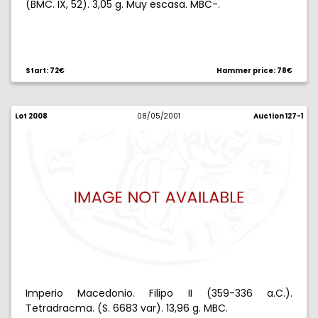
(BMC. IX, 52). 3,05 g. Muy escasa. MBC-.
Start: 72€
Hammer price: 78€
Lot 2008
08/05/2001
Auction 127-1
Imperio Macedonio. Filipo II (359-336 a.C.).
Tetradracma. (S. 6683 var). 13,96 g. MBC.