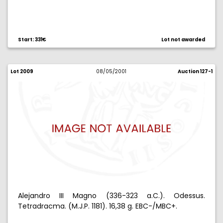
Start: 331€
Lot not awarded
Lot 2009
08/05/2001
Auction 127-1
Alejandro III Magno (336-323 a.C.). Odessus.
Tetradracma. (M.J.P. 1181). 16,38 g. EBC-/MBC+.