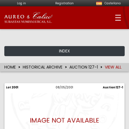
Log in
Registration
Castellano
Aureo & Calicó - Num
INDEX
HOME
HISTORICAL ARCHIVE
AUCTION 127-1
VIEW ALL
Lot 2001
08/05/2001
Auction 127-1