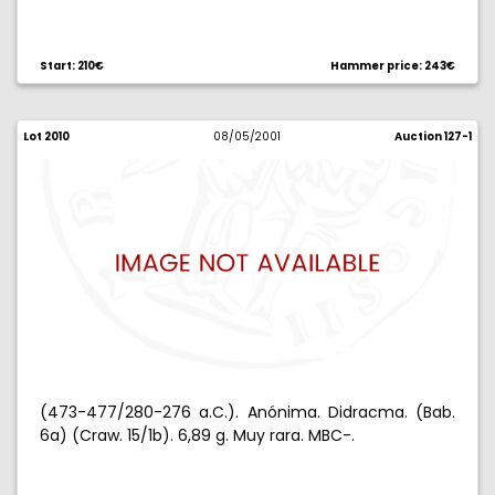
Start: 210€
Hammer price: 243€
Lot 2010
08/05/2001
Auction 127-1
(473-477/280-276 a.C.). Anónima. Didracma. (Bab.
6a) (Craw. 15/1b). 6,89 g. Muy rara. MBC-.