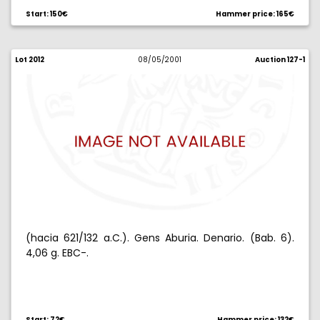
Start: 150€
Hammer price: 165€
Lot 2012
08/05/2001
Auction 127-1
(hacia 621/132 a.C.). Gens Aburia. Denario. (Bab. 6).
4,06 g. EBC-.
Start: 72€
Hammer price: 132€