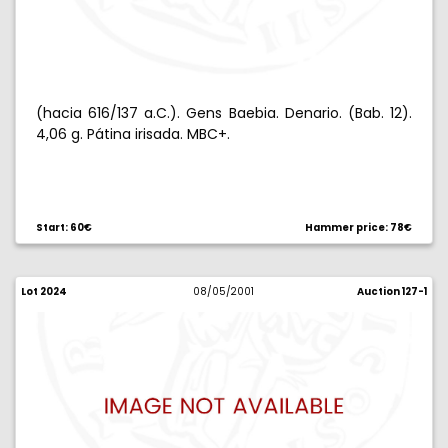
(hacia 616/137 a.C.). Gens Baebia. Denario. (Bab. 12).
4,06 g. Pátina irisada. MBC+.
Start: 60€
Hammer price: 78€
Lot 2024
08/05/2001
Auction 127-1