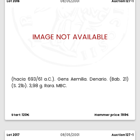
Lot 2016
08/05/2001
Auction 127-1
(hacia 693/61 a.C.). Gens Aemilia. Denario. (Bab. 21)
(S. 21b). 3,98 g. Rara. MBC.
Start: 120€
Hammer price: 198€
Lot 2017
08/05/2001
Auction 127-1