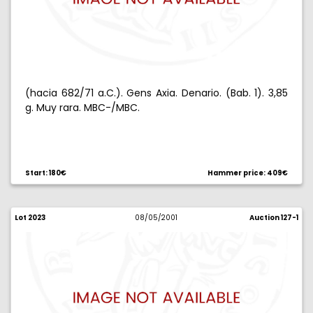
(hacia 682/71 a.C.). Gens Axia. Denario. (Bab. 1). 3,85
g. Muy rara. MBC-/MBC.
Start: 180€
Hammer price: 409€
Lot 2023
08/05/2001
Auction 127-1