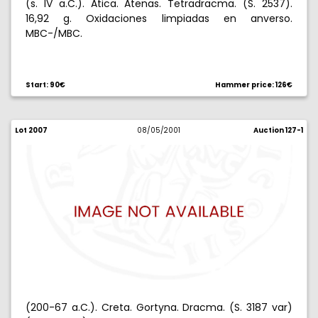
(s. IV a.C.). Atica. Atenas. Tetradracma. (S. 2537).
16,92 g. Oxidaciones limpiadas en anverso.
MBC-/MBC.
Start: 90€
Hammer price: 126€
Lot 2007
08/05/2001
Auction 127-1
(200-67 a.C.). Creta. Gortyna. Dracma. (S. 3187 var)