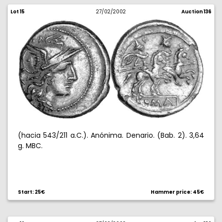
Lot 15
27/02/2002
Auction 136
(hacia 543/211 a.C.). Anónima. Denario. (Bab. 2). 3,64
g. MBC.
Start: 25€
Hammer price: 45€