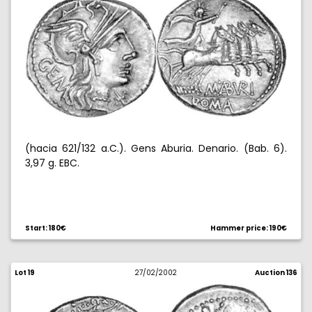
(hacia 621/132 a.C.). Gens Aburia. Denario. (Bab. 6).
3,97 g. EBC.
Start: 180€
Hammer price: 190€
Lot 19
27/02/2002
Auction 136