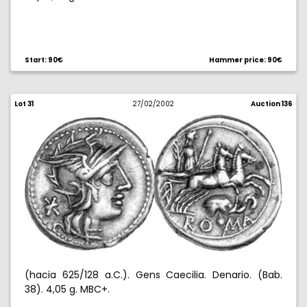
Start: 90€
Hammer price: 90€
Lot 31
27/02/2002
Auction 136
(hacia 625/128 a.C.). Gens Caecilia. Denario. (Bab.
38). 4,05 g. MBC+.