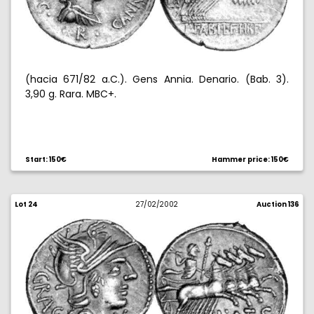
(hacia 671/82 a.C.). Gens Annia. Denario. (Bab. 3).
3,90 g. Rara. MBC+.
Start: 150€
Hammer price: 150€
Lot 24
27/02/2002
Auction 136