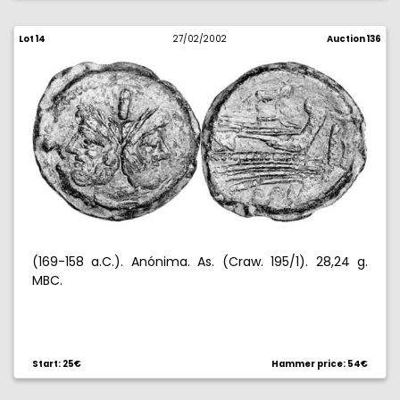
Lot 14
27/02/2002
Auction 136
(169-158 a.C.). Anónima. As. (Craw. 195/1). 28,24 g.
MBC.
Start: 25€
Hammer price: 54€