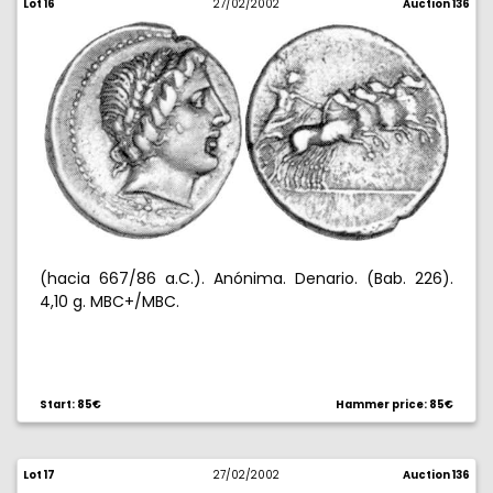
Lot 16
27/02/2002
Auction 136
(hacia 667/86 a.C.). Anónima. Denario. (Bab. 226).
4,10 g. MBC+/MBC.
Start: 85€
Hammer price: 85€
Lot 17
27/02/2002
Auction 136