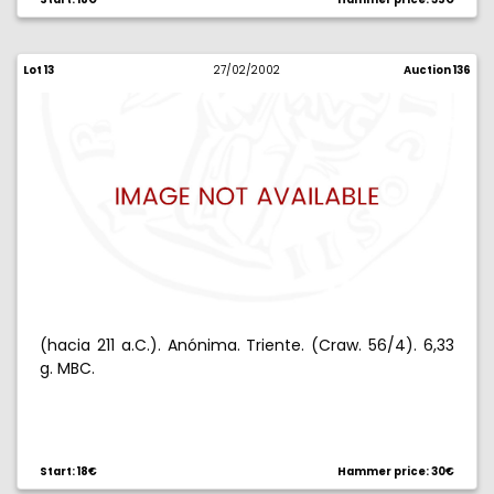
Lot 13
27/02/2002
Auction 136
(hacia 211 a.C.). Anónima. Triente. (Craw. 56/4). 6,33
g. MBC.
Start: 18€
Hammer price: 30€