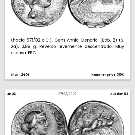
(hacia 671/82 a.C.). Gens Annia. Denario. (Bab. 2) (S.
2a). 3,88 g. Reverso levemente descentrado. Muy
escasa. EBC.
Start: 240€
Hammer price: 310€
Lot 23
27/02/2002
Auction 136