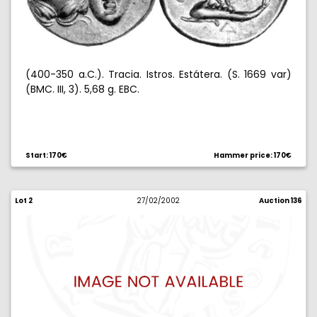
(400-350 a.C.). Tracia. Istros. Estátera. (S. 1669 var)
(BMC. III, 3). 5,68 g. EBC.
Start: 170€
Hammer price: 170€
Lot 2
27/02/2002
Auction 136