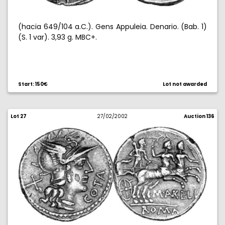
(hacia 649/104 a.C.). Gens Appuleia. Denario. (Bab. 1)
(S. 1 var). 3,93 g. MBC+.
Start: 150€
Lot not awarded
Lot 27
27/02/2002
Auction 136