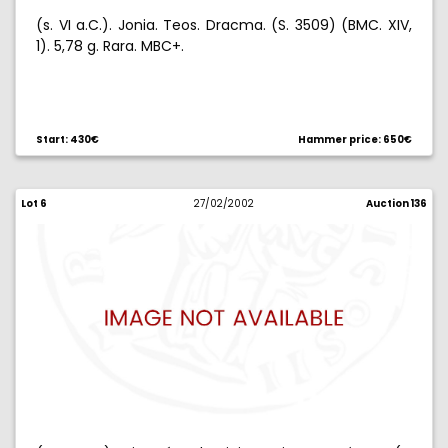
(s. VI a.C.). Jonia. Teos. Dracma. (S. 3509) (BMC. XIV,
1). 5,78 g. Rara. MBC+.
Start: 430€
Hammer price: 650€
Lot 6
27/02/2002
Auction 136