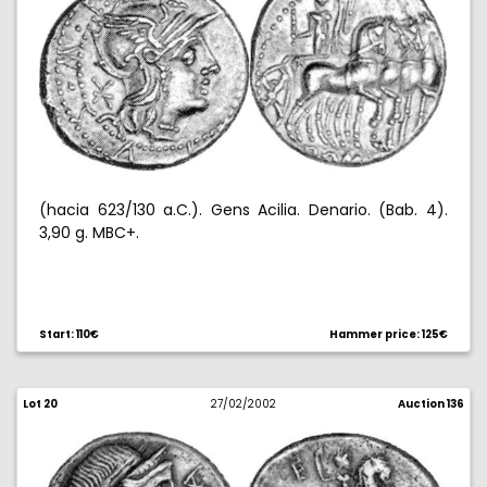
(hacia 623/130 a.C.). Gens Acilia. Denario. (Bab. 4).
3,90 g. MBC+.
Start: 110€
Hammer price: 125€
Lot 20
27/02/2002
Auction 136