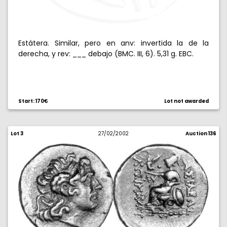
Estátera. Similar, pero en anv: invertida la de la
derecha, y rev: ___ debajo (BMC. III, 6). 5,31 g. EBC.
Start: 170€
Lot not awarded
Lot 3
27/02/2002
Auction 136