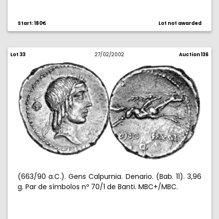
Start: 180€
Lot not awarded
Lot 33
27/02/2002
Auction 136
(663/90 a.C.). Gens Calpurnia. Denario. (Bab. 11). 3,96
g. Par de símbolos nº 70/1 de Banti. MBC+/MBC.