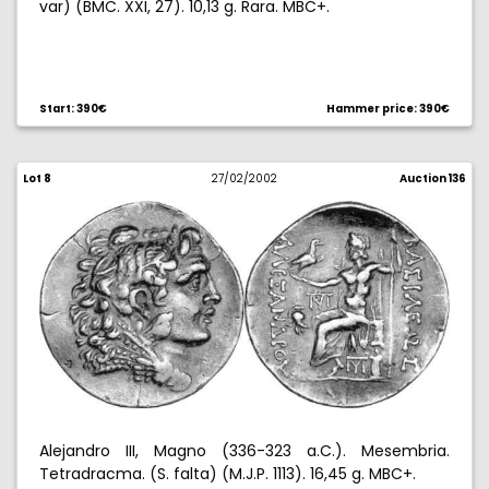
var) (BMC. XXI, 27). 10,13 g. Rara. MBC+.
Start: 390€
Hammer price: 390€
Lot 8
27/02/2002
Auction 136
Alejandro III, Magno (336-323 a.C.). Mesembria.
Tetradracma. (S. falta) (M.J.P. 1113). 16,45 g. MBC+.