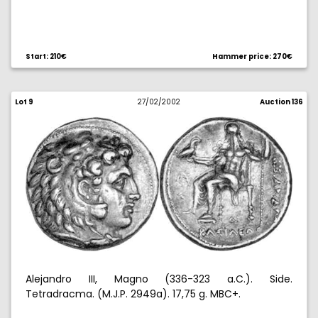
Start: 210€
Hammer price: 270€
Lot 9
27/02/2002
Auction 136
Alejandro III, Magno (336-323 a.C.). Side.
Tetradracma. (M.J.P. 2949a). 17,75 g. MBC+.