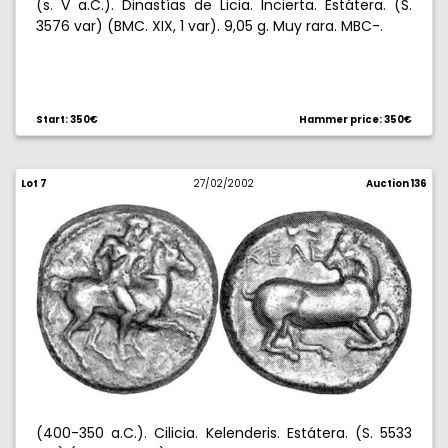
(s. V a.C.). Dinastías de Licia. Incierta. Estátera. (S.
3576 var) (BMC. XIX, 1 var). 9,05 g. Muy rara. MBC-.
Start: 350€
Hammer price: 350€
Lot 7
27/02/2002
Auction 136
(400-350 a.C.). Cilicia. Kelenderis. Estátera. (S. 5533