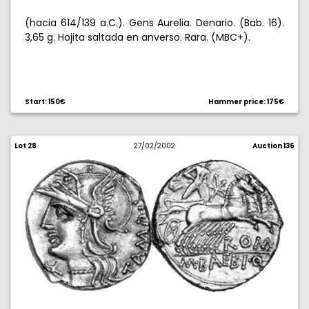
(hacia 614/139 a.C.). Gens Aurelia. Denario. (Bab. 16).
3,65 g. Hojita saltada en anverso. Rara. (MBC+).
Start: 150€
Hammer price: 175€
Lot 28
27/02/2002
Auction 136