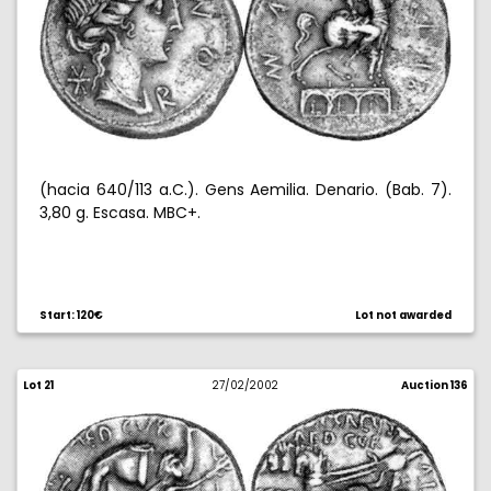
(hacia 640/113 a.C.). Gens Aemilia. Denario. (Bab. 7).
3,80 g. Escasa. MBC+.
Start: 120€
Lot not awarded
Lot 21
27/02/2002
Auction 136