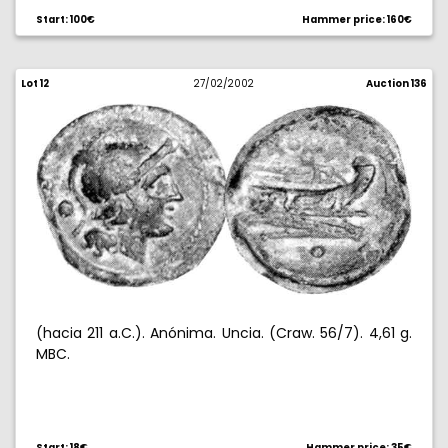
Start: 100€
Hammer price: 160€
Lot 12
27/02/2002
Auction 136
(hacia 211 a.C.). Anónima. Uncia. (Craw. 56/7). 4,61 g.
MBC.
Start: 18€
Hammer price: 35€