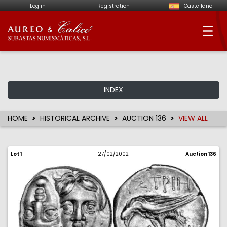
Log in
Registration
Castellano
Aureo & Calicó - Num
INDEX
HOME
HISTORICAL ARCHIVE
AUCTION 136
VIEW ALL
Lot 1
27/02/2002
Auction 136