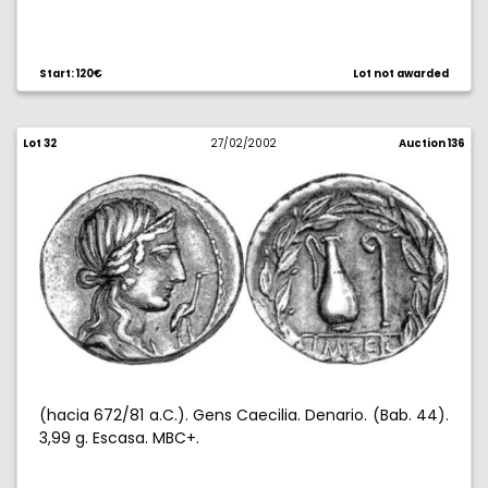
Start: 120€
Lot not awarded
Lot 32
27/02/2002
Auction 136
(hacia 672/81 a.C.). Gens Caecilia. Denario. (Bab. 44).
3,99 g. Escasa. MBC+.