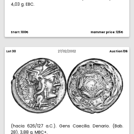
4,03 g. EBC.
Start: 100€
Hammer price: 125€
Lot 30
27/02/2002
Auction 136
(hacia 626/127 a.C.). Gens Caecilia. Denario. (Bab.
28). 3,88 g. MBC+.