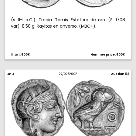
(s. II-I a.C.). Tracia. Tomis. Estátera de oro. (S. 1708
var). 8,50 g. Rayitas en anverso. (MBC+).
Start: 600€
Hammer price: 600€
Lot 4
27/02/2002
Auction 136