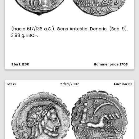
(hacia 617/136 a.C.). Gens Antestia. Denario. (Bab. 9).
3,88 g. EBC-.
Start: 120€
Hammer price: 170€
Lot 25
27/02/2002
Auction 136