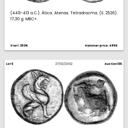
(449-413 a.C.). Ática. Atenas. Tetradracma. (S. 2526).
17,30 g. MBC+.
Start: 350€
Hammer price: 495€
Lot 5
27/02/2002
Auction 136