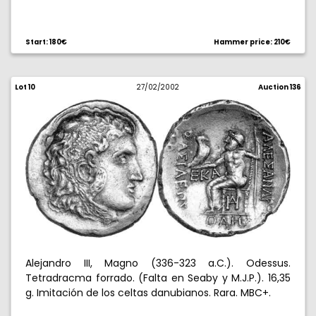
Start: 180€
Hammer price: 210€
Lot 10
27/02/2002
Auction 136
Alejandro III, Magno (336-323 a.C.). Odessus.
Tetradracma forrado. (Falta en Seaby y M.J.P.). 16,35
g. Imitación de los celtas danubianos. Rara. MBC+.