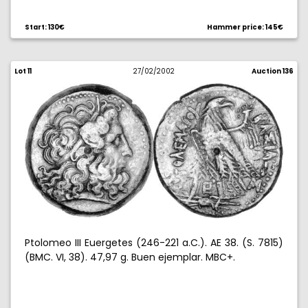
Start: 130€
Hammer price: 145€
Lot 11
27/02/2002
Auction 136
Ptolomeo III Euergetes (246-221 a.C.). AE 38. (S. 7815)
(BMC. VI, 38). 47,97 g. Buen ejemplar. MBC+.