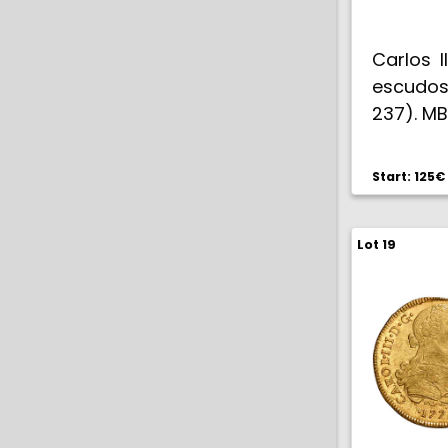
Carlos II
escudos
237). M
Start: 125€
Lot 19