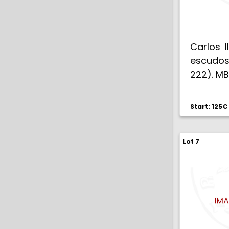
Carlos I
escudos
222). M
Start: 125€
Lot 7