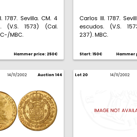
I. 1787. Sevilla. CM. 4
Carlos III. 1787. Sevi
. (V.S. 1573) (Cal.
escudos. (V.S. 157
BC-/MBC.
237). MBC.
Hammer price: 250€
Start: 150€
Hammer p
14/11/2002
Auction 144
Lot 20
14/11/2002