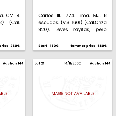
lla. CM. 4
Carlos III. 1774. Lima. MJ. 8
3) (Cal.
escudos. (V.S. 1601) (Cal.Onza
920). Leves rayitas, pero
bella. Parte de brillo original.
EBC.
rice: 260€
Start: 450€
Hammer price: 680€
Auction 144
Lot 21
14/11/2002
Auction 144