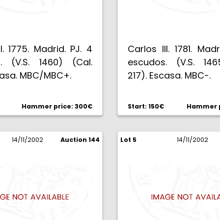
II. 1775. Madrid. PJ. 4
Carlos III. 1781. Madr
. (V.S. 1460) (Cal.
escudos. (V.S. 146
scasa. MBC/MBC+.
217). Escasa. MBC-.
Hammer price: 300€
Start: 150€
Hammer p
14/11/2002
Auction 144
Lot 5
14/11/2002