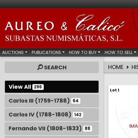
Aureo & Calicó - Num
AUCTIONS
PUBLICATIONS
HOW TO BUY
HOW TO SELL
HOME
HI
SEARCH
View All
296
Lot 1
Carlos III (1759-1788)
64
Carlos IV (1788-1808)
142
Fernando VII (1808-1833)
88