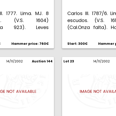
II. 1777. Lima. MJ. 8
Carlos III. 1787/6. Li
os. (V.S. 1604)
escudos. (V.S. 16
nza 923). Leves
(Cal.Onza falta). H
tos. Bella. Brillo
anverso. Parte de
. Escasa. EBC/EBC+.
original. MBC/MBC+.
€
Hammer price: 760€
Start: 300€
Hammer p
14/11/2002
Auction 144
Lot 23
14/11/2002