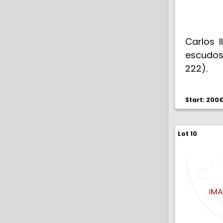
Carlos I
escudos
222).
MBC+/E
Start: 200
Lot 10