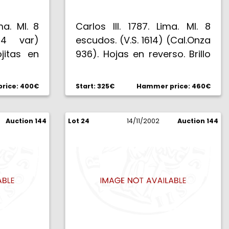
ma. MI. 8
Carlos III. 1787. Lima. MI. 8
14 var)
escudos. (V.S. 1614) (Cal.Onza
ojitas en
936). Hojas en reverso. Brillo
 brillo
original. (MBC+/EBC-).
rice: 400€
Start: 325€
Hammer price: 460€
Auction 144
Lot 24
14/11/2002
Auction 144