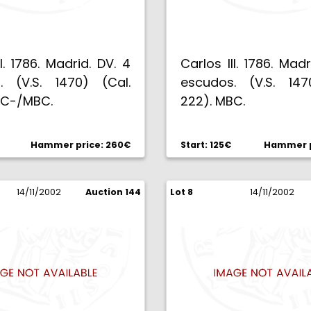
II. 1786. Madrid. DV. 4
Carlos III. 1786. Madr
. (V.S. 1470) (Cal.
escudos. (V.S. 147
BC-/MBC.
222). MBC.
Hammer price: 260€
Start: 125€
Hammer p
14/11/2002
Auction 144
Lot 8
14/11/2002