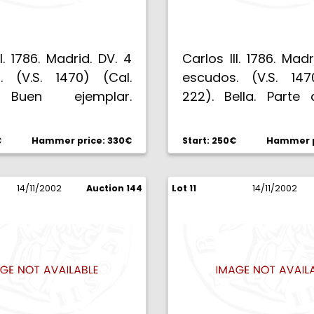
II. 1786. Madrid. DV. 4
Carlos III. 1786. Madr
. (V.S. 1470) (Cal.
escudos. (V.S. 147
 Buen ejemplar.
222). Bella. Parte 
BC-.
original. Rara así. EB
€
Hammer price: 330€
Start: 250€
Hammer p
14/11/2002
Auction 144
Lot 11
14/11/2002