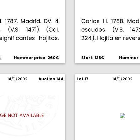
II. 1787. Madrid. DV. 4
Carlos III. 1788. Mad
. (V.S. 1471) (Cal.
escudos. (V.S. 147
significantes hojitas.
224). Hojita en rever
olor. MBC+/EBC-.
€
Hammer price: 260€
Start: 125€
Hammer p
14/11/2002
Auction 144
Lot 17
14/11/2002