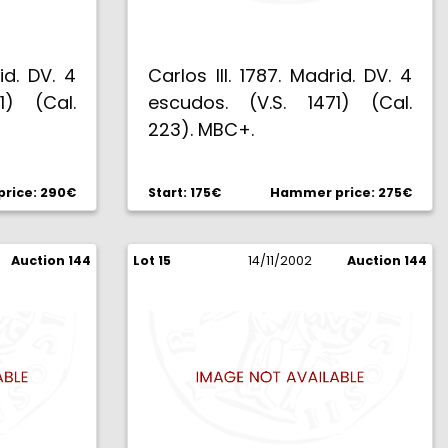
id. DV. 4
Carlos III. 1787. Madrid. DV. 4
1) (Cal.
escudos. (V.S. 1471) (Cal.
223). MBC+.
rice: 290€
Start: 175€
Hammer price: 275€
Auction 144
Lot 15
14/11/2002
Auction 144