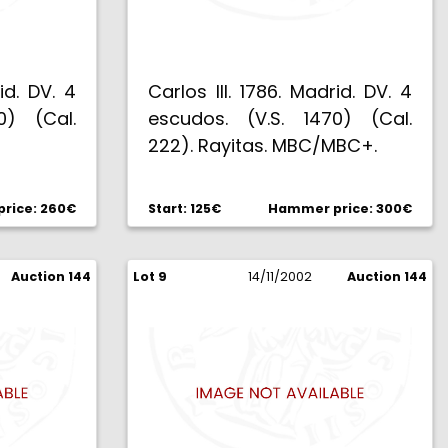
id. DV. 4
Carlos III. 1786. Madrid. DV. 4
0) (Cal.
escudos. (V.S. 1470) (Cal.
222). Rayitas. MBC/MBC+.
rice: 260€
Start: 125€
Hammer price: 300€
Auction 144
Lot 9
14/11/2002
Auction 144