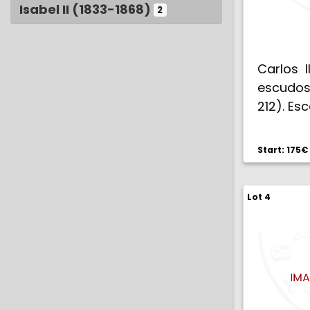
Isabel II (1833-1868)
2
Carlos I
escudos
212). E
Start: 175€
Lot 4