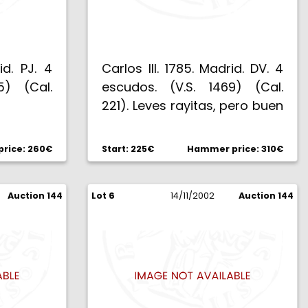
id. PJ. 4
Carlos III. 1785. Madrid. DV. 4
5) (Cal.
escudos. (V.S. 1469) (Cal.
221). Leves rayitas, pero buen
ejemplar. Parte de brillo
original. Escasa. MBC+/EBC-.
rice: 260€
Start: 225€
Hammer price: 310€
Auction 144
Lot 6
14/11/2002
Auction 144