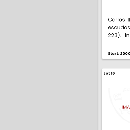
Carlos I
escudos
223). In
Bonito c
Start: 200
Lot 16