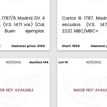
I. 1787/6. Madrid. DV. 4
Carlos III. 1787. Madr
 (V.S. 1471 var) (Cal.
escudos. (V.S. 147
 Buen ejemplar.
223). MBC/MBC+.
BC-.
€
Hammer price: 310€
Start: 150€
Hammer p
14/11/2002
Auction 144
Lot 14
14/11/2002