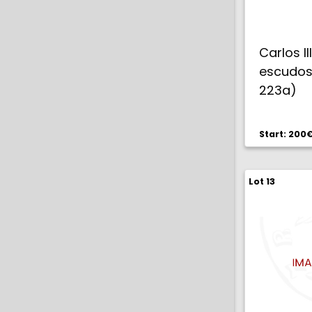
Carlos II
escudos.
223a)
MBC+/E
Start: 200
Lot 13