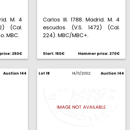
rid. M. 4
Carlos III. 1788. Madrid. M. 4
2) (Cal.
escudos. (V.S. 1472) (Cal.
so. MBC.
224). MBC/MBC+.
rice: 250€
Start: 150€
Hammer price: 270€
Auction 144
Lot 18
14/11/2002
Auction 144