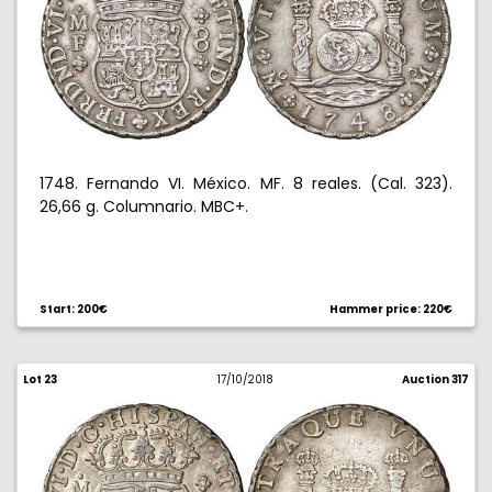
1748. Fernando VI. México. MF. 8 reales. (Cal. 323).
26,66 g. Columnario. MBC+.
Start: 200€
Hammer price: 220€
Lot 23
17/10/2018
Auction 317