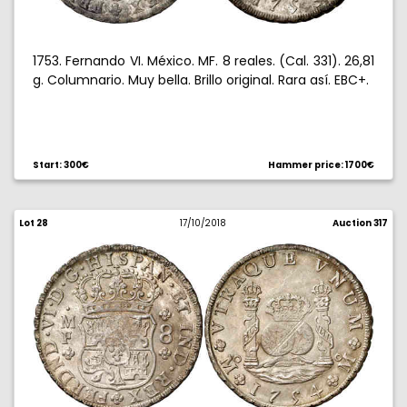
1753. Fernando VI. México. MF. 8 reales. (Cal. 331). 26,81
g. Columnario. Muy bella. Brillo original. Rara así. EBC+.
Start: 300€
Hammer price: 1700€
Lot 28
17/10/2018
Auction 317