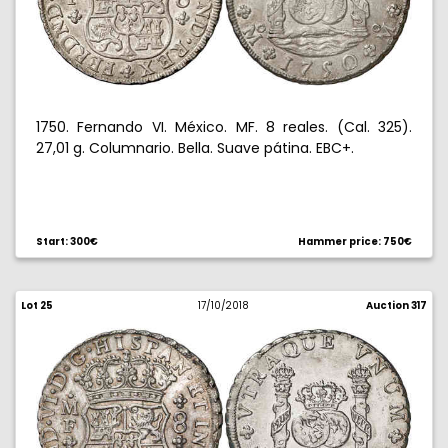
1750. Fernando VI. México. MF. 8 reales. (Cal. 325).
27,01 g. Columnario. Bella. Suave pátina. EBC+.
Start: 300€
Hammer price: 750€
Lot 25
17/10/2018
Auction 317