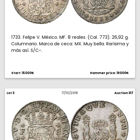
1733. Felipe V. México. MF. 8 reales. (Cal. 773). 26,92 g.
Columnario. Marca de ceca: MX. Muy bella. Rarísima y
más así. S/C-.
Start: 15000€
Hammer price: 19000€
Lot 3
17/10/2018
Auction 317