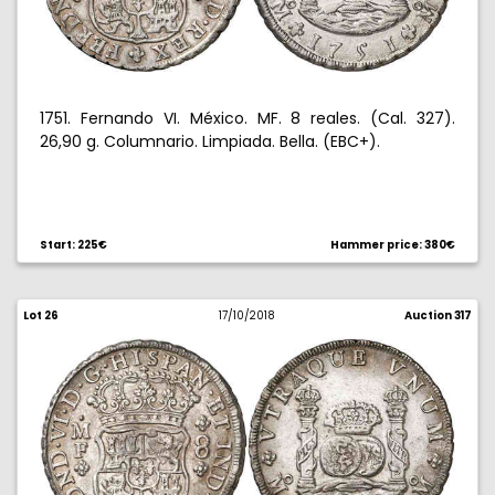
1751. Fernando VI. México. MF. 8 reales. (Cal. 327).
26,90 g. Columnario. Limpiada. Bella. (EBC+).
Start: 225€
Hammer price: 380€
Lot 26
17/10/2018
Auction 317