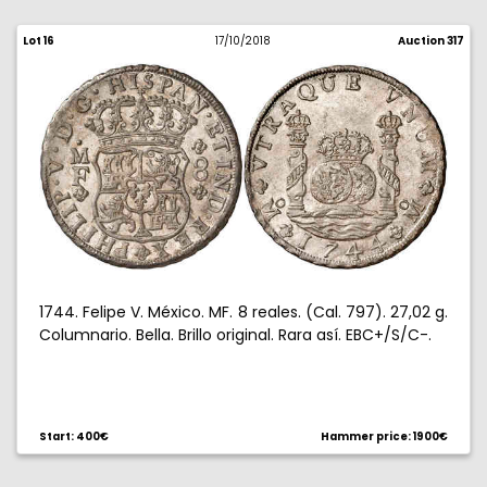
Lot 16
17/10/2018
Auction 317
1744. Felipe V. México. MF. 8 reales. (Cal. 797). 27,02 g.
Columnario. Bella. Brillo original. Rara así. EBC+/S/C-.
Start: 400€
Hammer price: 1900€