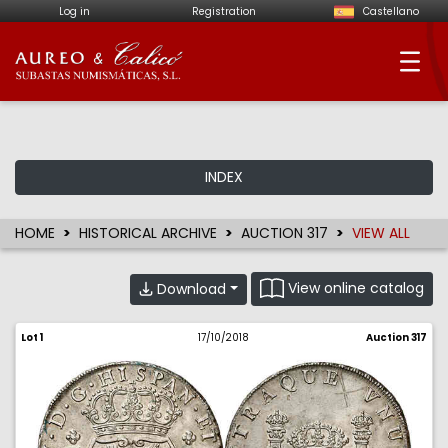
Log in
Registration
Castellano
Aureo & Calicó - Num
INDEX
HOME
HISTORICAL ARCHIVE
AUCTION 317
VIEW ALL
View online catalog
Download
Lot 1
17/10/2018
Auction 317