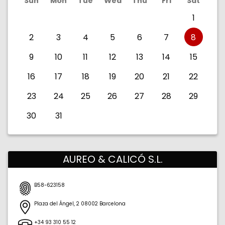
Sun
Mon
Tue
Wed
Thu
Fri
Sat
1
2
3
4
5
6
7
8
9
10
11
12
13
14
15
16
17
18
19
20
21
22
23
24
25
26
27
28
29
30
31
AUREO & CALICÓ S.L.
B58-623158
Plaza del Ángel, 2
08002
Barcelona
Barcelona
España
+34 93 310 55 12