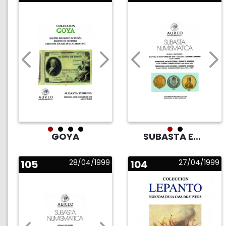
GOYA
SUBASTA EN SALA
105
28/04/1999
104
27/04/1999