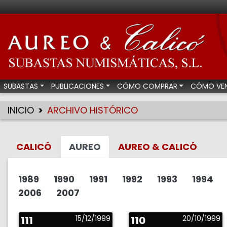
Aureo & Calicó - Su
SUBASTAS
PUBLICACIONES
CÓMO COMPRAR
CÓMO VE
INICIO
ARCHIVO HISTÓRICO
CALICÓ
AUREO
AUREO & CALICÓ
1989
1990
1991
1992
1993
1994
2006
2007
111
15/12/1999
110
20/10/1999