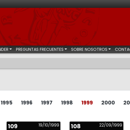
bastas numismáticas
NDER
PREGUNTAS FRECUENTES
SOBRE NOSOTROS
CONTA
1995
1996
1997
1998
1999
2000
20
109
19/10/1999
108
22/09/1999